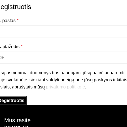
egistruotis
. paštas
*
laptažodis
*
sų asmeniniai duomenys bus naudojami jūsų patirčiai paremti
oje svetainėje, siekiant valdyti prieigą prie jūsų paskyros ir kitai
kslais, aprašytais mūsų
privatumo politikoje
.
Registruotis
Mus rasite