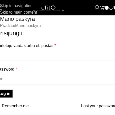
Skip to navigation
Skip to main content
Mano paskyra
Pradžia
Mano paskyra
risijungti
rtotojo vardas arba el. paštas
*
assword
*
Log in
Remember me
Lost your passwor