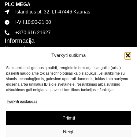
PLC MEGA
Islandijos pl. 32, LT-47446 Kaunas
I-VII 10:00-21:00
+370 616 21627
Informacija
Kontaktai
Tvarkyti sutikimą
Pirkimo sąlygos ir taisyklės
Siekdami teikti geriausią patirtį, įrenginio informacijai saugoti ir (arba)
Privatumo politika
pasiekti naudojame tokias technologijas kaip slapukus. Jei sutiksime su
Sekite mus
šiomis technologijomis, galėsime apdoroti duomenis, tokius kaip naršymo
elgsena arba unikalūs ID šioje svetainėje. Nesutikimas arba sutikimo
atšaukimas gali neigiamai paveikti tam tikras funkcijas ir funkcijas.
Naujienlaiškis
Tvarkyti paslaugas
Prenumeruokite naujienlaiškį ir
gaukite net 15% nuolaidą
savo pirmam apsipirkimui mūsų el. parduotuvėje!
Priimti
Neigti