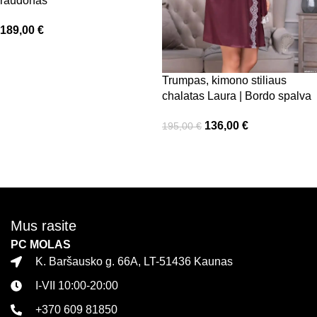
raudonas
189,00
€
Pasirinkti savybes
Trumpas, kimono stiliaus
chalatas Laura | Bordo spalva
136,00
€
195,00
€
Pasirinkti savybes
Mus rasite
PC MOLAS
K. Baršausko g. 66A, LT-51436 Kaunas
I-VII 10:00-20:00
+370 609 81850