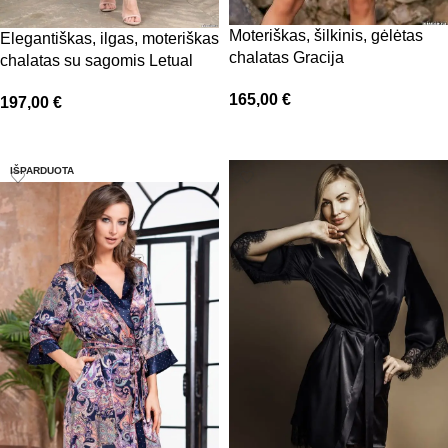
Moteriškas, šilkinis, gėlėtas
Elegantiškas, ilgas, moteriškas
chalatas Gracija
chalatas su sagomis Letual
165,00
€
197,00
€
Pasirinkti savybes
Pasirinkti savybes
IŠPARDUOTA