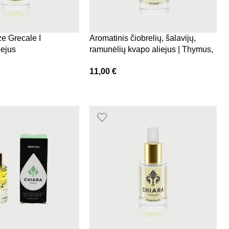
ze Grecale I
Aromatinis čiobrelių, šalavijų,
iejus
ramunėlių kvapo aliejus | Thymus,
Chiara Firenze
11,00
€