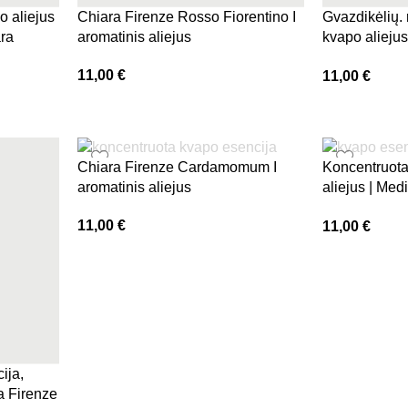
o aliejus
Chiara Firenze Rosso Fiorentino I
Gvazdikėlių.
ara
aromatinis aliejus
kvapo aliejus
Mentha, Chia
11,00
€
11,00
€
Chiara Firenze Cardamomum I
Koncentruota
aromatinis aliejus
aliejus | Med
Firenze
11,00
€
11,00
€
ija,
a Firenze