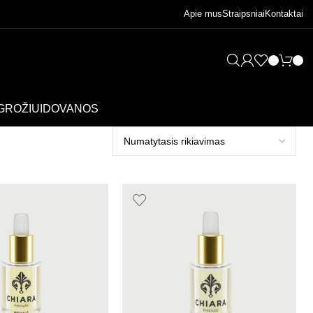
Apie mus
Straipsniai
Kontaktai
GROŽIUI
DOVANOS