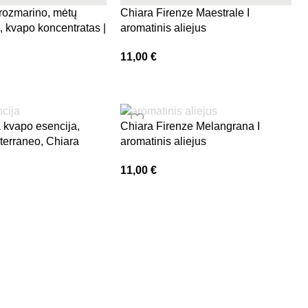
 rozmarino, mėtų
Chiara Firenze Maestrale I
, kvapo koncentratas |
aromatinis aliejus
ra Firenze
11,00
€
 kvapo esencija,
Chiara Firenze Melangrana I
iterraneo, Chiara
aromatinis aliejus
11,00
€