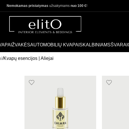
Nemokamas pristatymas
užsakymams
nuo 100 €
!
VAPAI
ŽVAKĖS
AUTOMOBILIŲ KVAPAI
SKALBINIAMS
ŠVARAI
i
Kvapų esencijos | Aliejai