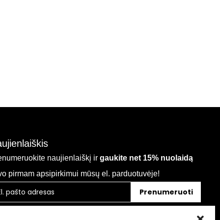
ujienlaiškis
enumeruokite naujienlaiškį ir
gaukite net 15% nuolaidą
vo pirmam apsipirkimui mūsų el. parduotuvėje!
Prenumeruoti