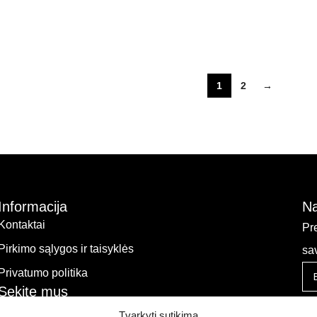
1
2
→
Informacija
Na
Kontaktai
Pr
Pirkimo sąlygos ir taisyklės
sa
Privatumo politika
Sekite mus
Tvarkyti sutikimą