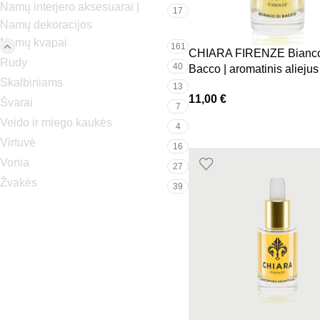
Namų interjero aksesuarai |
17
Namų dekoracijos
Namų kvapai
161
CHIARA FIRENZE Bianco
Rudy
40
Bacco | aromatinis aliejus
Skalbiniams
13
11,00
€
Švarai
7
Veido ir miego kaukės
4
Virtuvė
16
Vonia
27
Žvakės
39