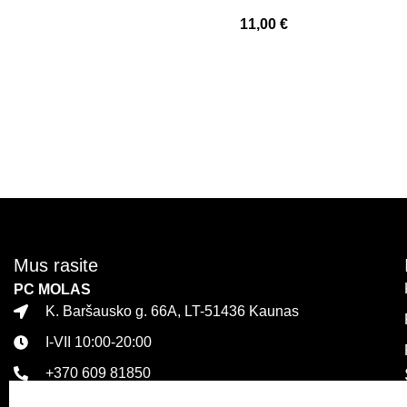
11,00
€
Mus rasite
PC MOLAS
K. Baršausko g. 66A, LT-51436 Kaunas
I-VII 10:00-20:00
+370 609 81850
PLC MEGA