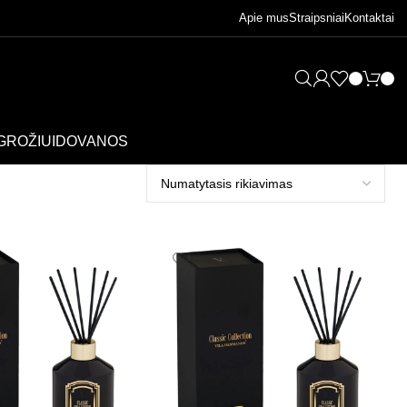
Apie mus
Straipsniai
Kontaktai
GROŽIUI
DOVANOS