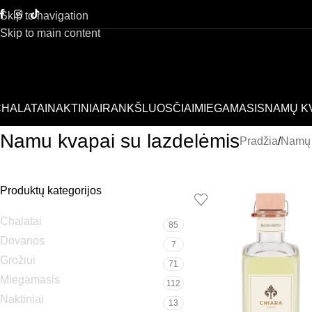
Skip to navigation
Skip to main content
HALATAI
NAKTINIAI
RANKŠLUOSČIAI
MIEGAMASIS
NAMŲ K
Namu kvapai su lazdelėmis
Pradžia
Namų 
Produktų kategorijos
Chalatai
85
Dovanos
7
Grožiui
71
Miegamasis
112
Naktiniai
13