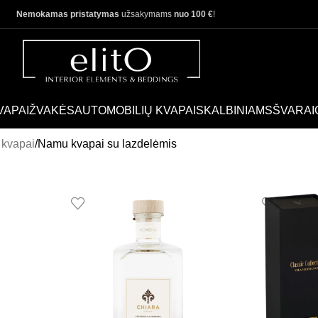
Nemokamas pristatymas
užsakymams
nuo 100 €
!
VAPAI
ŽVAKĖS
AUTOMOBILIŲ KVAPAI
SKALBINIAMS
ŠVARAI
kvapai
Namu kvapai su lazdelėmis