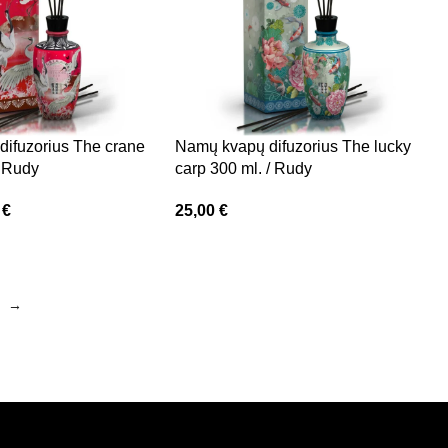
ifuzorius The crane
Namų kvapų difuzorius The lucky
/ Rudy
carp 300 ml. / Rudy
0
€
25,00
€
→