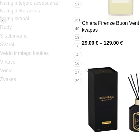
Namų interjero aksesuarai |
17
Namų dekoracijos
Namų kvapai
161
Chiara Firenze Buon Ven
Rudy
40
kvapas
Skalbiniams
13
29,00
€
–
129,00
€
Švarai
7
Veido ir miego kaukės
4
Virtuvė
16
Vonia
27
Žvakės
39