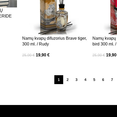
MŲ
ERIDE
Namų kvapų difuzorius Brave tiger,
Namų kvapų d
300 ml. / Rudy
bird 300 ml. 
19,90
€
19,9
25,00
€
25,00
€
1
2
3
4
5
6
7