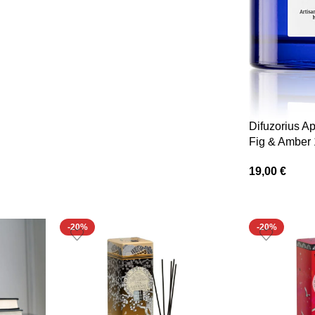
Difuzorius A
Fig & Amber 
19,00
€
-20%
-20%