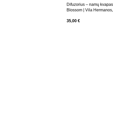
Difuzorius – namų kvapa
Blossom | Vila Hermanos,
Ladenac
35,00
€