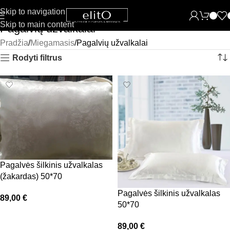
Skip to navigation
Skip to main content
Pagalvių užvalkalai
Pradžia
Miegamasis
Pagalvių užvalkalai
Rodyti filtrus
Pagalvės šilkinis užvalkalas
(žakardas) 50*70
Pagalvės šilkinis užvalkalas
89,00
€
50*70
Į krepšelį
89,00
€