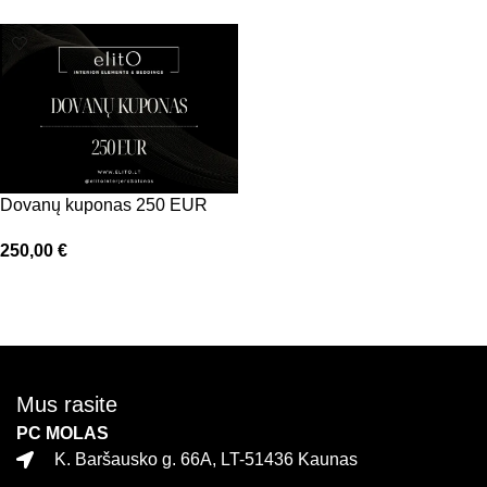
Dovanų kuponas 250 EUR
250,00
€
Į krepšelį
Mus rasite
PC MOLAS
K. Baršausko g. 66A, LT-51436 Kaunas