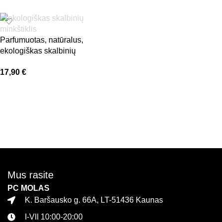
Parfumuotas, natūralus,
ekologiškas skalbinių
minkštiklis. Gėlių, medienos
17,90
€
kvapo | SAGES Rustic Rose
Į krepšelį
Mus rasite
PC MOLAS
K. Baršausko g. 66A, LT-51436 Kaunas
I-VII 10:00-20:00