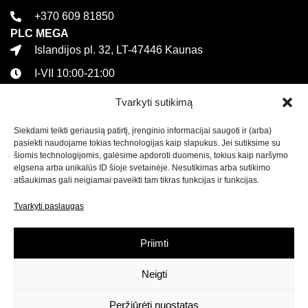
+370 609 81850
PLC MEGA
Islandijos pl. 32, LT-47446 Kaunas
I-VII 10:00-21:00
+370 616 21627
Tvarkyti sutikimą
Informacija
Siekdami teikti geriausią patirtį, įrenginio informacijai saugoti ir (arba)
Kontaktai
pasiekti naudojame tokias technologijas kaip slapukus. Jei sutiksime su
Pirkimo sąlygos ir taisyklės
šiomis technologijomis, galėsime apdoroti duomenis, tokius kaip naršymo
elgsena arba unikalūs ID šioje svetainėje. Nesutikimas arba sutikimo
Privatumo politika
atšaukimas gali neigiamai paveikti tam tikras funkcijas ir funkcijas.
Sekite mus
Tvarkyti paslaugas
Naujienlaiškis
Priimti
Prenumeruokite naujienlaiškį ir
gaukite net 15% nuolaidą
Neigti
savo pirmam apsipirkimui mūsų el. parduotuvėje!
Peržiūrėti nuostatas