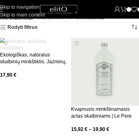
Skip to navigation
Skip to main content
Minkštikliai
Pradžia
Skalbiniams
Minkštikliai
Rodyti filtrus
Ekologiškas, natūralus
skalbinių minkštiklis. Jazminų,
mandarinų, vanilės, imbiero
17,90
€
kvapo | SAGES Royal Garden,
1000 ml
Į krepšelį
Kvapnusis minkštinamasis
actas skalbiniams | Le Pere
Pelletier
15,92
€
–
19,90
€
Pasirinkti savybes