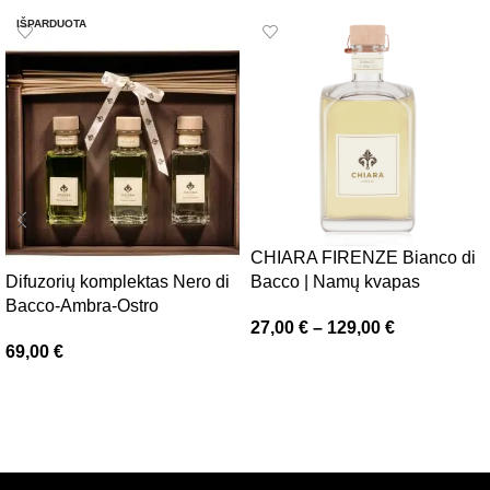
IŠPARDUOTA
CHIARA FIRENZE Bianco di
Difuzorių komplektas Nero di
Bacco | Namų kvapas
Bacco-Ambra-Ostro
27,00
€
–
129,00
€
69,00
€
Pasirinkti savybes
Daugiau