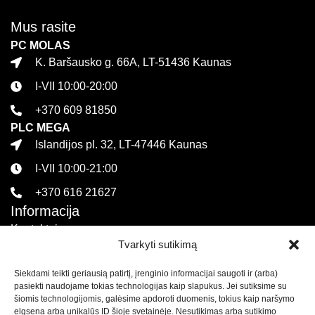
Mus rasite
PC MOLAS
K. Baršausko g. 66A, LT-51436 Kaunas
I-VII 10:00-20:00
+370 609 81850
PLC MEGA
Islandijos pl. 32, LT-47446 Kaunas
I-VII 10:00-21:00
+370 616 21627
Informacija
Kontaktai
Tvarkyti sutikimą
Pirkimo sąlygos ir taisyklės
Siekdami teikti geriausią patirtį, įrenginio informacijai saugoti ir (arba)
Privatumo politika
pasiekti naudojame tokias technologijas kaip slapukus. Jei sutiksime su
Sekite mus
šiomis technologijomis, galėsime apdoroti duomenis, tokius kaip naršymo
elgsena arba unikalūs ID šioje svetainėje. Nesutikimas arba sutikimo