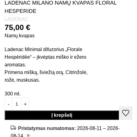
LADENAC MILANO NAMŲ KVAPAS FLORAL
HESPERIDE
LADENAC
75,00
€
Namų kvapas
Ladenac Minimal difuzorius „Florale
Hespéridée“ – įkvėptas miško ir ežero
aromatas.
Primena mišką, šviežią orą. Citrinžolė,
rožė, muskusas.
300 ml.
Į krepšelį
Pristatymas numatomas:
2026-08-11 – 2026-
08-14