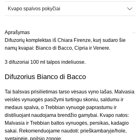
Kvapo spalvos pokyčiai
Aprašymas
Difuzorių komplektas iš Chiara Firenze, kurį sudaro šie
namų kvapai: Bianco di Bacco, Cipria ir Venere.
3 difuzoriai 100 ml talpos indeliuose.
Difuzorius Bianco di Bacco
Tai balsvas prisilietimas tarso vėsaus vyno lašas. Malvasia
veislės vynuogės pasižymi turtingu skoniu, saldumu ir
medaus spalva, o Trebbian vynuogė paprastumu ir
distiliuojant naudojama brendžio gamybai. Kvapo natos:
Malvasia ir Trebbian baltos vynuogės, persikas, kadagio
sakai. Rekomenduojame naudoti: prieškambaryje/hole,
svetainėje, poilsio zonoje.