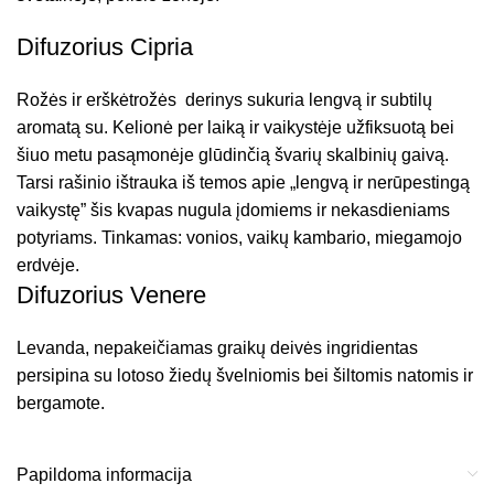
Difuzorius Cipria
Rožės ir erškėtrožės derinys sukuria lengvą ir subtilų
aromatą su. Kelionė per laiką ir vaikystėje užfiksuotą bei
šiuo metu pasąmonėje glūdinčią švarių skalbinių gaivą.
Tarsi rašinio ištrauka iš temos apie „lengvą ir nerūpestingą
vaikystę” šis kvapas nugula įdomiems ir nekasdieniams
potyriams. Tinkamas: vonios, vaikų kambario, miegamojo
erdvėje.
Difuzorius Venere
Levanda, nepakeičiamas graikų deivės ingridientas
persipina su lotoso žiedų švelniomis bei šiltomis natomis ir
bergamote.
Papildoma informacija