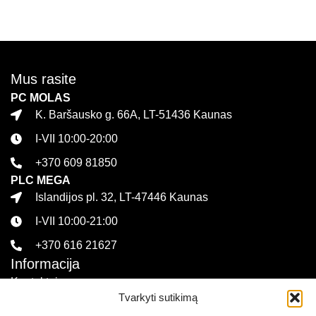
Mus rasite
PC MOLAS
K. Baršausko g. 66A, LT-51436 Kaunas
I-VII 10:00-20:00
+370 609 81850
PLC MEGA
Islandijos pl. 32, LT-47446 Kaunas
I-VII 10:00-21:00
+370 616 21627
Informacija
Kontaktai
Tvarkyti sutikimą
Pirkimo sąlygos ir taisyklės