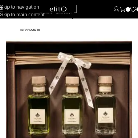
Skip to navigation
Skip to main content
Pradžia
Namų kvapai
Namu kvapai su lazdelėmis
IŠPARDUOTA