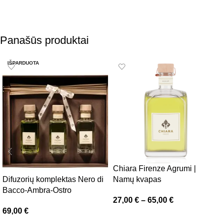
Panašūs produktai
IŠPARDUOTA
Chiara Firenze Agrumi |
Difuzorių komplektas Nero di
Namų kvapas
Bacco-Ambra-Ostro
27,00
€
–
65,00
€
69,00
€
Pasirinkti savybes