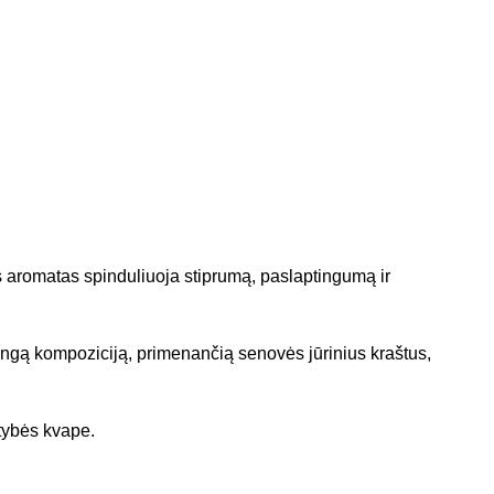
šis aromatas spinduliuoja stiprumą, paslaptingumą ir
oningą kompoziciją, primenančią senovės jūrinius kraštus,
atybės kvape.