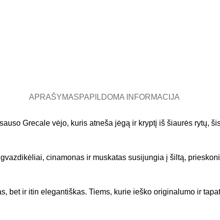
APRAŠYMAS
PAPILDOMA INFORMACIJA
sauso Grecale vėjo, kuris atneša jėgą ir kryptį iš šiaurės rytų, 
, gvazdikėliai, cinamonas ir muskatas susijungia į šiltą, priesk
s, bet ir itin elegantiškas. Tiems, kurie ieško originalumo ir tap