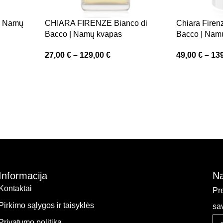
 | Namų
CHIARA FIRENZE Bianco di
Chiara Firen
Bacco | Namų kvapas
Bacco | Nam
27,00
€
–
129,00
€
49,00
€
–
13
Informacija
Na
Kontaktai
Pr
Pirkimo sąlygos ir taisyklės
sa
Privatumo politika