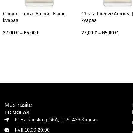
Chiara Firenze Ambra | Namų
Chiara Firenze Arborea
kvapas
kvapas
27,00
€
–
65,00
€
27,00
€
–
65,00
€
Mus rasite
PC MOLAS
K. Baršausko g. 66A, LT-51436 Kaunas
I-VII 10:00-20:00