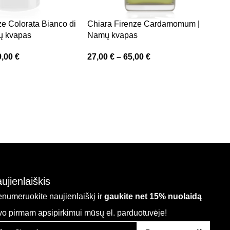
ze Colorata Bianco di
Chiara Firenze Cardamomum |
C
ų kvapas
Namų kvapas
C
9,00
€
27,00
€
–
65,00
€
4
ujienlaiškis
enumeruokite naujienlaiškį ir
gaukite net 15% nuolaidą
vo pirmam apsipirkimui mūsų el. parduotuvėje!