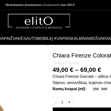
Nemokamas pristatymas
užsakymams
nuo 100 €
!
VAPAI
ŽVAKĖS
AUTOMOBILIŲ KVAPAI
SKALBINIAMS
ŠVARAI
ze Colorata Grecale | Namų kvapas
Chiara Firenze Color
Chiara Firenze
49,00
€
–
69,00
€
Chiara Firenze Grecale – aštrus ir
Stiprus, senoviškas, kupinas char
Namų kvapai (ml)
250
500