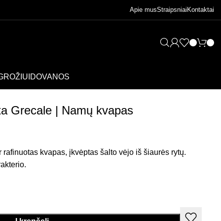
Apie mus
Straipsniai
Kontaktai
GROŽIUI
DOVANOS
ata Grecale | Namų kvapas
 rafinuotas kvapas, įkvėptas šalto vėjo iš šiaurės rytų.
akterio.