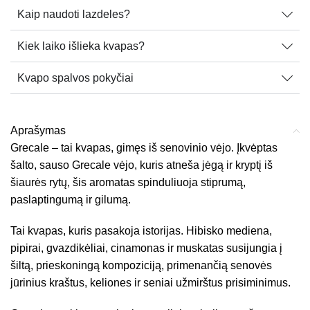
Kaip naudoti lazdeles?
Kiek laiko išlieka kvapas?
Kvapo spalvos pokyčiai
Aprašymas
Grecale – tai kvapas, gimęs iš senovinio vėjo. Įkvėptas
šalto, sauso Grecale vėjo, kuris atneša jėgą ir kryptį iš
šiaurės rytų, šis aromatas spinduliuoja stiprumą,
paslaptingumą ir gilumą.
Tai kvapas, kuris pasakoja istorijas. Hibisko mediena,
pipirai, gvazdikėliai, cinamonas ir muskatas susijungia į
šiltą, prieskoningą kompoziciją, primenančią senovės
jūrinius kraštus, keliones ir seniai užmirštus prisiminimus.