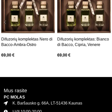
Difuzorių komplektas Nero di
Difuzorių komplektas: Bianco
Bacco-Ambra-Ostro
di Bacco, Cipria, Venere
69,00
€
69,00
€
Daugiau
Daugiau
Mus rasite
PC MOLAS
K. Baršausko g. 66A, LT-51436 Kaunas
I-VII 10:00-20:00