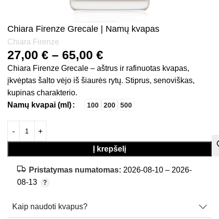
Chiara Firenze Grecale | Namų kvapas
Chiara Firenze
27,00
€
–
65,00
€
Chiara Firenze Grecale – aštrus ir rafinuotas kvapas,
įkvėptas šalto vėjo iš šiaurės rytų. Stiprus, senoviškas,
kupinas charakterio.
Namų kvapai (ml)
100
200
500
Į krepšelį
Pristatymas numatomas:
2026-08-10 – 2026-
08-13
Kaip naudoti kvapus?