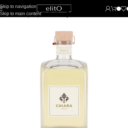
Skip to navigation
Skip to main content
Pradžia
Namų kvapai
Namu kvapai su lazdelėmis