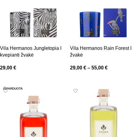
Vila Hermanos Jungletopia I
Vila Hermanos Rain Forest I
kvepianti žvakė
žvakė
29,00
€
29,00
€
–
55,00
€
Pasirinkti savybes
Pasirinkti savybes
IŠPARDUOTA