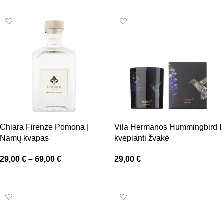
Chiara Firenze Pomona |
Vila Hermanos Hummingbird I
Namų kvapas
kvepianti žvakė
29,00
€
–
69,00
€
29,00
€
Pasirinkti savybes
Pasirinkti savybes