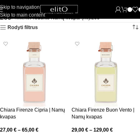
Skip to navigation
Skip to main content
200
Pradžia
Produkto Namų kvapai (ml)
200
Rodyti filtrus
Chiara Firenze Cipria | Namų
Chiara Firenze Buon Vento |
kvapas
Namų kvapas
27,00
€
–
65,00
€
29,00
€
–
129,00
€
Pasirinkti savybes
Pasirinkti savybes