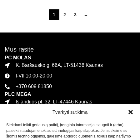
1
2
3
→
Mus rasite
PC MOLAS
K. Baršausko g. 66A, LT-51436 Kaunas
I-VII 10:00-20:00
+370 609 81850
PLC MEGA
Islandijos pl. 32, LT-47446 Kaunas
Tvarkyti sutikimą
I-VII 10:00-21:00
+370 616 21627
Siekdami teikti geriausią patirtį, įrenginio informacijai saugoti ir (arba)
Informacija
pasiekti naudojame tokias technologijas kaip slapukus. Jei sutiksime su
šiomis technologijomis, galėsime apdoroti duomenis, tokius kaip naršymo
Kontaktai