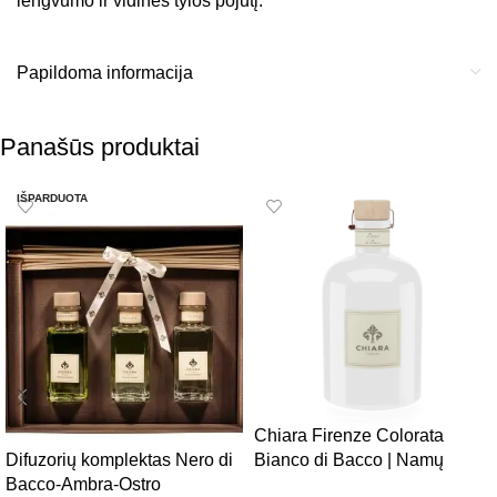
lengvumo ir vidinės tylos pojūtį.
Papildoma informacija
Panašūs produktai
IŠPARDUOTA
Chiara Firenze Colorata
Difuzorių komplektas Nero di
Bianco di Bacco | Namų
Bacco-Ambra-Ostro
kvapas