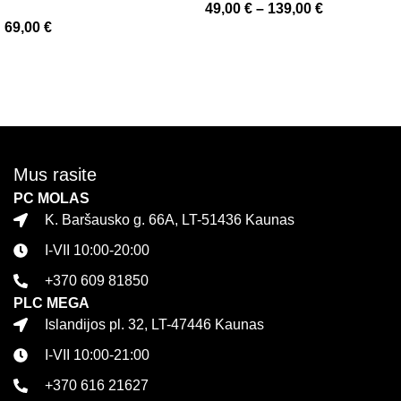
49,00
€
–
139,00
€
69,00
€
Pasirinkti savybes
Daugiau
Mus rasite
PC MOLAS
K. Baršausko g. 66A, LT-51436 Kaunas
I-VII 10:00-20:00
+370 609 81850
PLC MEGA
Islandijos pl. 32, LT-47446 Kaunas
I-VII 10:00-21:00
+370 616 21627