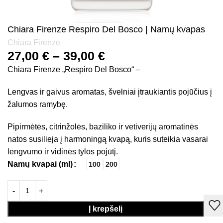
Chiara Firenze Respiro Del Bosco | Namų kvapas
Chiara Firenze
27,00
€
–
39,00
€
Chiara Firenze „Respiro Del Bosco“ –
Lengvas ir gaivus aromatas, švelniai įtraukiantis pojūčius į
žalumos ramybę.
Pipirmėtės, citrinžolės, baziliko ir vetiverijų aromatinės
natos susilieja į harmoningą kvapą, kuris suteikia vasarai
lengvumo ir vidinės tylos pojūtį.
Namų kvapai (ml)
100
200
Į krepšelį