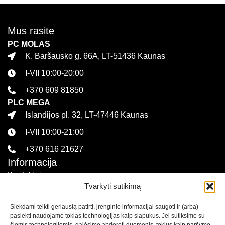
Mus rasite
PC MOLAS
K. Baršausko g. 66A, LT-51436 Kaunas
I-VII 10:00-20:00
+370 609 81850
PLC MEGA
Islandijos pl. 32, LT-47446 Kaunas
I-VII 10:00-21:00
+370 616 21627
Informacija
Kontaktai
Tvarkyti sutikimą
Pirkimo sąlygos ir taisyklės
Siekdami teikti geriausią patirtį, įrenginio informacijai saugoti ir (arba)
Privatumo politika
pasiekti naudojame tokias technologijas kaip slapukus. Jei sutiksime su
Sekite mus