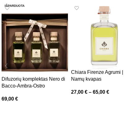
IŠPARDUOTA
Chiara Firenze Agrumi |
Difuzorių komplektas Nero di
Namų kvapas
Bacco-Ambra-Ostro
27,00
€
–
65,00
€
69,00
€
Pasirinkti savybes
Daugiau