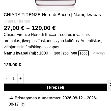
CHIARA FIRENZE Nero di Bacco | Namų kvapas
Chiara Firenze
27,00
€
–
129,00
€
Chiara Firenze Nero di Bacco – sodrus ir vaisinis
aromatas, įkvėptas Toskanos vyno kultūros. Autentiškas,
viliojantis ir išraiškingas kvapas.
Namų kvapai (ml)
1000
100
200
500
1000
Išvalyti
129,00
€
Į krepšelį
Pristatymas numatomas:
2026-08-12 – 2026-
08-17