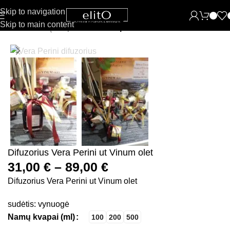
Skip to navigation
Skip to main content
Pradžia
Namų kvapai
Namu kvapai su lazdelėmis
Difuzorius Vera Perini ut Vinum olet
31,00
€
–
89,00
€
Difuzorius Vera Perini ut Vinum olet
sudėtis: vynuogė
Namų kvapai (ml)
100
200
500