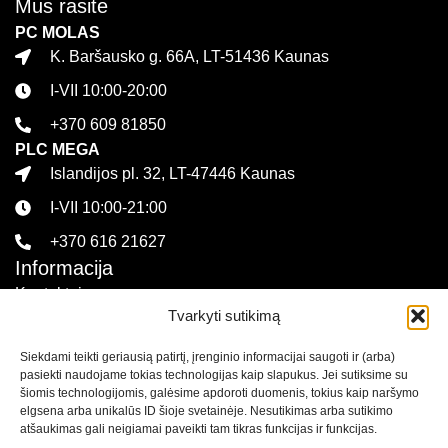
Mus rasite
PC MOLAS
K. Baršausko g. 66A, LT-51436 Kaunas
I-VII 10:00-20:00
+370 609 81850
PLC MEGA
Islandijos pl. 32, LT-47446 Kaunas
I-VII 10:00-21:00
+370 616 21627
Informacija
Kontaktai
Tvarkyti sutikimą
Pirkimo sąlygos ir taisyklės
Siekdami teikti geriausią patirtį, įrenginio informacijai saugoti ir (arba)
Privatumo politika
pasiekti naudojame tokias technologijas kaip slapukus. Jei sutiksime su
Sekite mus
šiomis technologijomis, galėsime apdoroti duomenis, tokius kaip naršymo
elgsena arba unikalūs ID šioje svetainėje. Nesutikimas arba sutikimo
atšaukimas gali neigiamai paveikti tam tikras funkcijas ir funkcijas.