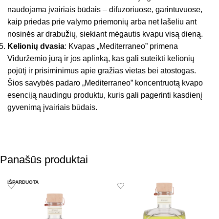
naudojama įvairiais būdais – difuzoriuose, garintuvuose,
kaip priedas prie valymo priemonių arba net lašeliu ant
nosinės ar drabužių, siekiant mėgautis kvapu visą dieną.
Kelionių dvasia
: Kvapas „Mediterraneo” primena
Viduržemio jūrą ir jos aplinką, kas gali suteikti kelionių
pojūtį ir prisiminimus apie gražias vietas bei atostogas.
Šios savybės padaro „Mediterraneo” koncentruotą kvapo
esenciją naudingu produktu, kuris gali pagerinti kasdienį
gyvenimą įvairiais būdais.
Panašūs produktai
IŠPARDUOTA