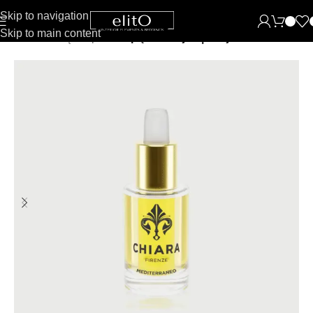
Skip to navigation
Skip to main content
Pradžia
Namų kvapai
Kvapų esencijos | Aliejai