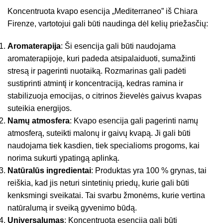
Koncentruota kvapo esencija „Mediterraneo” iš Chiara
Firenze, vartotojui gali būti naudinga dėl kelių priežasčių:
Aromaterapija
: Ši esencija gali būti naudojama
aromaterapijoje, kuri padeda atsipalaiduoti, sumažinti
stresą ir pagerinti nuotaiką. Rozmarinas gali padėti
sustiprinti atmintį ir koncentraciją, kedras ramina ir
stabilizuoja emocijas, o citrinos žievelės gaivus kvapas
suteikia energijos.
Namų atmosfera
: Kvapo esencija gali pagerinti namų
atmosferą, suteikti malonų ir gaivų kvapą. Ji gali būti
naudojama tiek kasdien, tiek specialioms progoms, kai
norima sukurti ypatingą aplinką.
Natūralūs ingredientai
: Produktas yra 100 % grynas, tai
reiškia, kad jis neturi sintetinių priedų, kurie gali būti
kenksmingi sveikatai. Tai svarbu žmonėms, kurie vertina
natūralumą ir sveiką gyvenimo būdą.
Universalumas
: Koncentruota esencija gali būti