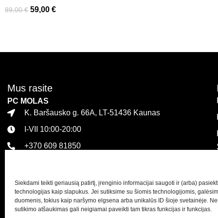
59,00
€
89,00
€
Mus rasite
PC MOLAS
K. Baršausko g. 66A, LT-51436 Kaunas
I-VII 10:00-20:00
+370 609 81850
PLC MEGA
Islandijos pl. 32, LT-47446 Kaunas
Siekdami teikti geriausią patirtį, įrenginio informacijai saugoti ir (arba) pasie
I-VII 10:00-21:00
technologijas kaip slapukus. Jei sutiksime su šiomis technologijomis, galėsi
duomenis, tokius kaip naršymo elgsena arba unikalūs ID šioje svetainėje. Ne
+370 616 21627
sutikimo atšaukimas gali neigiamai paveikti tam tikras funkcijas ir funkcijas.