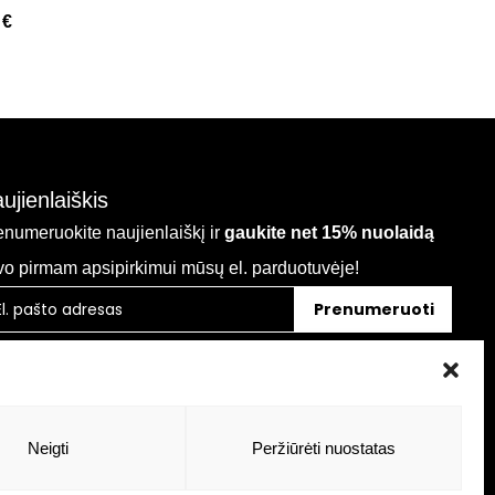
0
€
ujienlaiškis
enumeruokite naujienlaiškį ir
gaukite net 15% nuolaidą
vo pirmam apsipirkimui mūsų el. parduotuvėje!
Prenumeruoti
Neigti
Peržiūrėti nuostatas