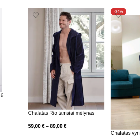
-34%
16
Chalatas Rio tamsiai mėlynas
59,00
€
–
89,00
€
Chalatas vyr