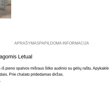
APRAŠYMAS
PAPILDOMA INFORMACIJA
sagomis Letual
 pieno spalvos mišraus šilko audinio su gėlių raštu. Apykaklės a
dais. Prie chalato pridedamas diržas.
.