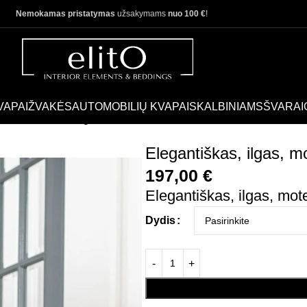
Nemokamas pristatymas
užsakymams
nuo 100 €
!
VAPAI
ŽVAKĖS
AUTOMOBILIŲ KVAPAI
SKALBINIAMS
ŠVARAI
kas chalatas su sagomis Letual
Elegantiškas, ilgas, m
197,00
€
Elegantiškas, ilgas, mot
Dydis