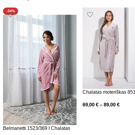
-34%
Chalatas moteriškas 85
69,00
€
–
89,00
€
Belmanetti 1523/369 I Chalatas