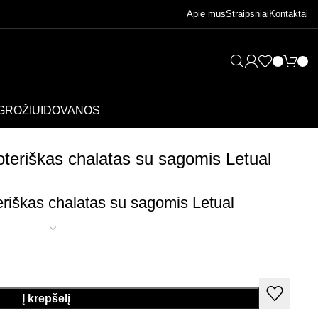
Apie mus
Straipsniai
Kontaktai
GROŽIUI
DOVANOS
oteriškas chalatas su sagomis Letual
eriškas chalatas su sagomis Letual
Į krepšelį