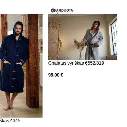
IŠPARDUOTA
Chalatas vyriškas 6552/819
99,00
€
V
8
iškas 4345