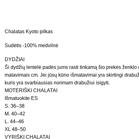
Chalatas Kyoto pilkas
Sudėtis -100% medvilnė
DYDŽIAI
Ši dydžių lentelė padės jums rasti tinkamą šio prekės ženklo d
matavimais cm. Jei jūsų kūno išmatavimai yra skirtingi drabuži
kuris yra svarbiausias norimam drabužiui isigyti.
MOTERIŠKI CHALATAI
Išmatuokite ES
S. 36–38
M. 40–42
L. 44–46
XL 48–50
VYRIŠKI CHALATAI