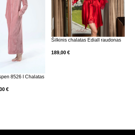
Šilkinis chalatas Ediall raudonas
189,00
€
spen 8526 I Chalatas
B
,00
€
C
9