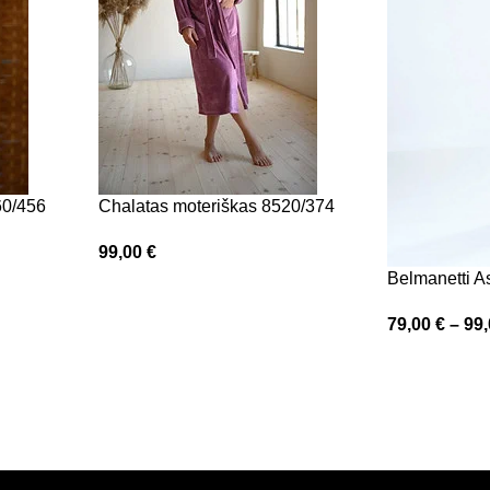
60/456
Chalatas moteriškas 8520/374
99,00
€
Belmanetti A
79,00
€
–
99