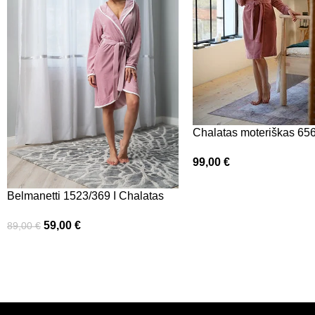
Chalatas moteriškas 65
99,00
€
Belmanetti 1523/369 I Chalatas
59,00
€
89,00
€