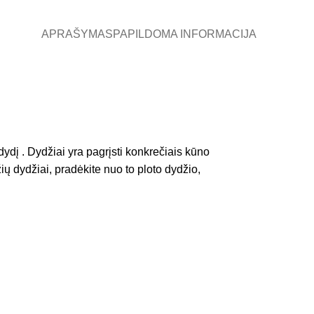
APRAŠYMAS
PAPILDOMA INFORMACIJA
ydį . Dydžiai yra pagrįsti konkrečiais kūno
ų dydžiai, pradėkite nuo to ploto dydžio,