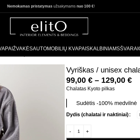
Nemokamas pristatymas
užsakymams
nuo 100 €
!
VAPAI
ŽVAKĖS
AUTOMOBILIŲ KVAPAI
SKALBINIAMS
ŠVARAI
to šviesiai pilkas
Vyriškas / unisex chala
99,00
€
–
129,00
€
Chalatas Kyoto pilkas
Sudėtis -100% medvilnė
Dydis (chalatai ir naktiniai)