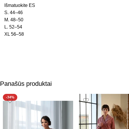
Išmatuokite ES
S. 44–46
M. 48–50
L. 52–54
XL 56–58
Panašūs produktai
-34%