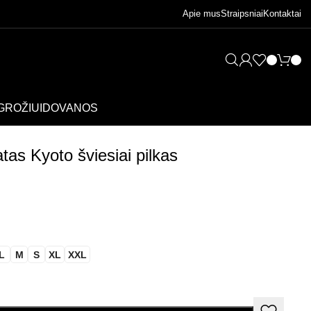
Apie mus
Straipsniai
Kontaktai
GROŽIUI
DOVANOS
tas Kyoto šviesiai pilkas
L
M
S
XL
XXL