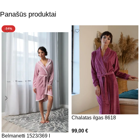
Panašūs produktai
-34%
Chalatas ilgas 8618
99,00
€
Belmanetti 1523/369 I