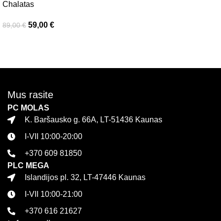
Pasirinkti savybes
Chalatas
59,00
€
89,00
€
Pasirinkti savybes
Mus rasite
PC MOLAS
K. Baršausko g. 66A, LT-51436 Kaunas
I-VII 10:00-20:00
+370 609 81850
PLC MEGA
Islandijos pl. 32, LT-47446 Kaunas
I-VII 10:00-21:00
+370 616 21627