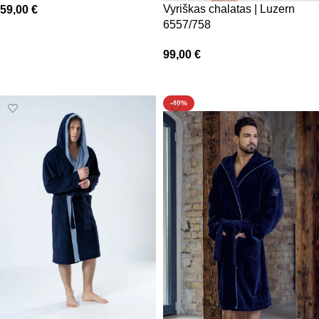
Vyriškas chalatas | Luzern
59,00
€
6557/758
Pasirinkti savybes
99,00
€
Pasirinkti savybes
-40%