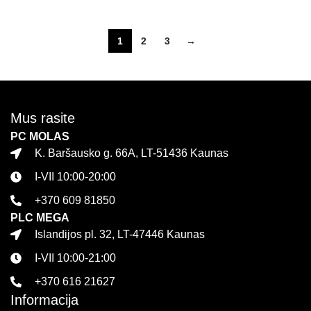
1
2
3
→
Mus rasite
PC MOLAS
K. Baršausko g. 66A, LT-51436 Kaunas
I-VII 10:00-20:00
+370 609 81850
PLC MEGA
Islandijos pl. 32, LT-47446 Kaunas
I-VII 10:00-21:00
+370 616 21627
Informacija