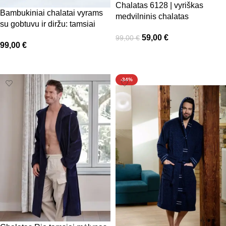
Chalatas 6128 | vyriškas
Bambukiniai chalatai vyrams
medvilninis chalatas
su gobtuvu ir diržu: tamsiai
mėlynas Luzern, Belmanetti
59,00
€
99,00
€
99,00
€
Pasirinkti savybes
Pasirinkti savybes
-34%