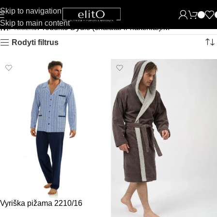
Skip to navigation
Skip to main content
M
Pradžia
Produkto Dydis (chalatai ir naktiniai)
M
Rodyti filtrus
Vyriška pižama 2210/16