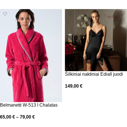
Pasirinkti savybes
Pasirinkti savybes
Šilkiniai naktiniai Ediall juodi
149,00
€
Pasirinkti savybes
Belmanetti W-513 I Chalatas
65,00
€
–
79,00
€
Pasirinkti savybes