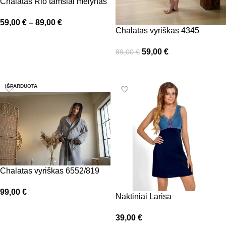
Chalatas Rio tamsiai mėlynas
59,00
€
–
89,00
€
Chalatas vyriškas 4345
Pasirinkti savybes
59,00
€
89,00
€
Pasirinkti savybes
IŠPARDUOTA
Chalatas vyriškas 6552/819
99,00
€
Naktiniai Larisa
Pasirinkti savybes
39,00
€