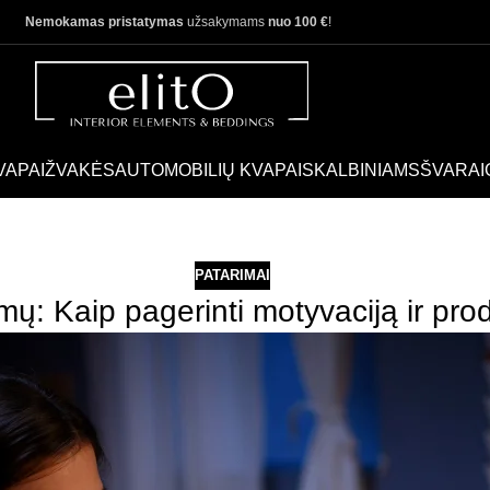
Nemokamas pristatymas
užsakymams
nuo 100 €
!
VAPAI
ŽVAKĖS
AUTOMOBILIŲ KVAPAI
SKALBINIAMS
ŠVARAI
PATARIMAI
mų: Kaip pagerinti motyvaciją ir pr