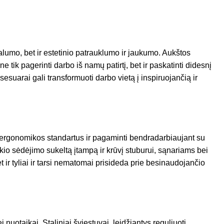
lumo, bet ir estetinio patrauklumo ir jaukumo. Aukštos
 tik pagerinti darbo iš namų patirtį, bet ir paskatinti didesnį
uarai gali transformuoti darbo vietą į inspiruojančią ir
s ergonomikos standartus ir pagaminti bendradarbiaujant su
aikio sėdėjimo sukeltą įtampą ir krūvį stuburui, sąnariams bei
 ir tyliai ir tarsi nematomai prisideda prie besinaudojančio
uotaikai. Staliniai šviestuvai, leidžiantys reguliuoti