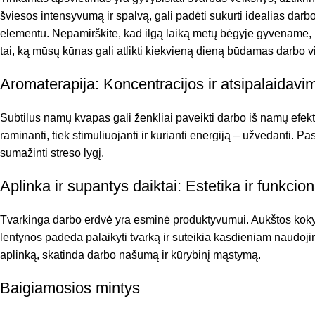
šviesos intensyvumą ir spalvą, gali padėti sukurti idealias darbo
elementu. Nepamirškite, kad ilgą laiką metų bėgyje gyvename, k
tai, ką mūsų kūnas gali atlikti kiekvieną dieną būdamas darbo vi
Aromaterapija: Koncentracijos ir atsipalaidavim
Subtilus namų kvapas gali ženkliai paveikti darbo iš namų efekt
raminanti, tiek stimuliuojanti ir kurianti energiją – užvedanti. Pa
sumažinti streso lygį.
Aplinka ir supantys daiktai: Estetika ir funkci
Tvarkinga darbo erdvė yra esminė produktyvumui. Aukštos kokybės
lentynos padeda palaikyti tvarką ir suteikia kasdieniam naudojim
aplinką, skatinda darbo našumą ir kūrybinį mąstymą.
Baigiamosios mintys