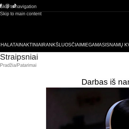
Skip to navigation
Skip to main content
HALATAI
NAKTINIAI
RANKŠLUOSČIAI
MIEGAMASIS
NAMŲ K
Straipsniai
Pradžia
Patarimai
Darbas iš na