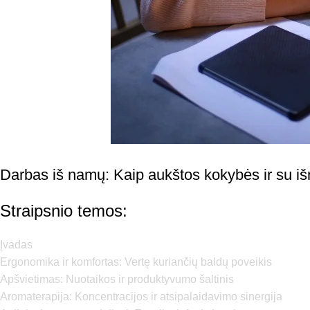
Darbas iš namų: Kaip aukštos kokybės ir su išm
Straipsnio temos:
Įvadas
Ergonomika ir komfortas: Vertę kuriančių baldų poveikis
Apšvietimas: Nuotaikos ir produktyvumo šaltinis
Aromaterapija: Koncentracijos ir atsipalaidavimo sinergija