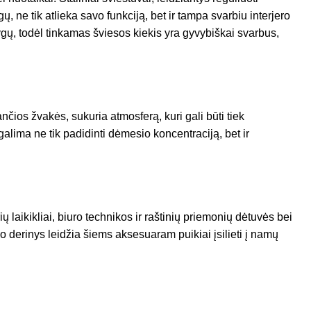
, ne tik atlieka savo funkciją, bet ir tampa svarbiu interjero
gų, todėl tinkamas šviesos kiekis yra gyvybiškai svarbus,
čios žvakės, sukuria atmosferą, kuri gali būti tiek
 galima ne tik padidinti dėmesio koncentraciją, bet ir
aikikliai, biuro technikos ir raštinių priemonių dėtuvės bei
o derinys leidžia šiems aksesuaram puikiai įsilieti į namų