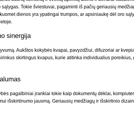
 sąlygas. Tokie šviestuvai, pagaminti iš pačių geriausių medžiagų
uomet dienos yra ypatingai trumpos, ar apsiniaukę dėl oro sąly
etoje.
o sinergija
yvumą. Aukštos kokybės kvapai, pavyzdžiui, difuzoriai ar kvepian
sirinkus skirtingus kvapus, kurie atitinka individualius poreikius,
onalumas
 pagalbiniai įrankiai tokie kaip dokumentų dėklai, kompiuterių l
ui išskirtinumo jausmą. Geriausių medžiagų ir išskirtinio dizain