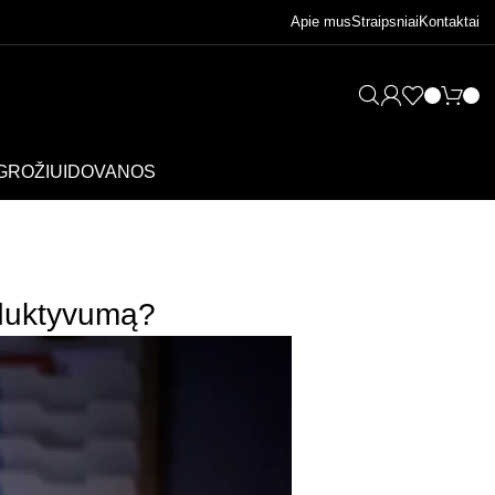
Apie mus
Straipsniai
Kontaktai
GROŽIUI
DOVANOS
oduktyvumą?