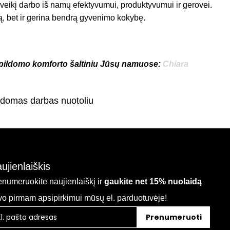
poveikį darbo iš namų efektyvumui, produktyvumui ir gerovei.
mą, bet ir gerina bendrą gyvenimo kokybę.
 papildomo komforto šaltiniu Jūsų namuose:
Chiara
ldomas darbas nuotoliu
ujienlaiškis
enumeruokite naujienlaiškį ir
gaukite net 15% nuolaidą
vo pirmam apsipirkimui mūsų el. parduotuvėje!
Prenumeruoti