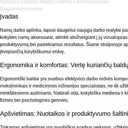
Aplinka ir supantys daiktai: Estetika ir funkcionalumas
Baigiamosios mintys
Įvadas
Namų darbo aplinka, tapusi daugeliui naująja darbo realybe pand
kokybės namų aksesuarai, atrinkti atsižvelgiant į jų vizualiąsias 
produktyvumą bei pasiekiamus rezultatus. Šiame straipsnyje apta
įkvepiančią kūrybiškumui erdvę.
Ergonomika ir komfortas: Vertę kuriančių baldų
Ergonomiški baldai yra svarbus efektyvios darbo erdvės kompone
mokslininkais ir medicininės inžinerijos specialistais, ne tik už
minkštiesiems audiniams. Natūrali oda, kokybiška mediena ir kito
fizinės bei psichologinės gerovės.
Apšvietimas: Nuotaikos ir produktyvumo šaltin
Tinkamas apšvietimas yra gyvybiškai svarbus veiksnys, užtikrinant