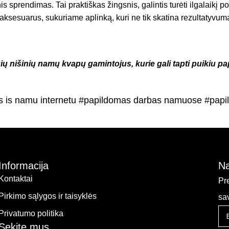
s sprendimas. Tai praktiškas žingsnis, galintis turėti ilgalaikį 
 aksesuarus, sukuriame aplinką, kuri ne tik skatina rezultatyvu
ngių nišinių namų kvapų gamintojus, kurie gali tapti puikiu
as is namu internetu #papildomas darbas namuose #papi
Informacija
Na
Kontaktai
Pr
Pirkimo sąlygos ir taisyklės
sa
Privatumo politika
Sekite mus