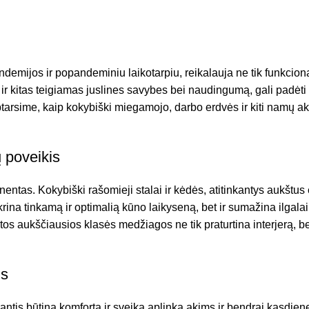
emijos ir popandeminiu laikotarpiu, reikalauja ne tik funkciona
ir kitas teigiamas juslines savybes bei naudingumą, gali padėti ne
rsime, kaip kokybiški miegamojo, darbo erdvės ir kiti namų akses
 poveikis
ntas. Kokybiški rašomieji stalai ir kėdės, atitinkantys aukštu
tikrina tinkamą ir optimalią kūno laikyseną, bet ir sumažina ilgal
s aukščiausios klasės medžiagos ne tik praturtina interjerą, bet
is
is būtiną komfortą ir sveiką aplinką akims ir bendrai kasdienei n