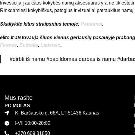
Investicija į aukštos kokybės namų aksesuarus yra ne tik estetini
Rinkdamiesi kokybiškus, patogius ir vizualiai patrauklius namų
Skaitykite kitus straipsnius temoje:
Patarimai
.
elito.lt atstovauja šiuos vienus geriausių pasaulyje praba
Firenze
,
Euthalia
,
Ladenac
.
#dirbti iš namų #papildomas darbas is namu #darb
Mus rasite
PC MOLAS
K. Baršausko g. 66A, LT-51436 Kaunas
I-VII 10:00-20:00
+370 609 81850