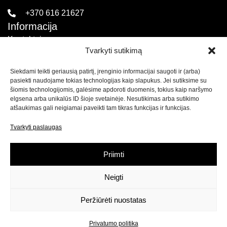
+370 616 21627
Informacija
Kontaktai
Tvarkyti sutikimą
Pirkimo sąlygos ir taisyklės
Siekdami teikti geriausią patirtį, įrenginio informacijai saugoti ir (arba)
Privatumo politika
pasiekti naudojame tokias technologijas kaip slapukus. Jei sutiksime su
Sekite mus
šiomis technologijomis, galėsime apdoroti duomenis, tokius kaip naršymo
elgsena arba unikalūs ID šioje svetainėje. Nesutikimas arba sutikimo
atšaukimas gali neigiamai paveikti tam tikras funkcijas ir funkcijas.
Naujienlaiškis
Tvarkyti paslaugas
Prenumeruokite naujienlaiškį ir
gaukite net 15% nuolaidą
savo pirmam apsipirkimui mūsų el. parduotuvėje!
Priimti
Neigti
Prenumeruoti
Peržiūrėti nuostatas
Privatumo politika