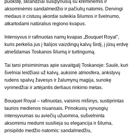
puokštę, sklandžiai susipynusią su kreminėmis ir
aksominėmis sandalmedžio ir pačiulių natomis. Dervingi
medaus ir cistusų akordai suteikia šilumos ir švelnumo,
atkartodami natūralius regiono kvapus.
Intensyvus ir rafinuotas namų kvapas „Bouquet Royal”,
kuris perkelia jus į Italijos vaizdingų kalvų širdį, į jūsų erdvę
atnešdamas Toskanos šilumą ir turtingumą.
Tai tarsi prisiminimas apie savaitgalį Toskanoje: Saulė, kuri
švelniai leidžiasi už kalvų, auksinė atmosfera, ankstyvų
rudens spalvų žavesys ir žalumynų magija, sunokę
vynmedžiai ir artėjantis derliaus rinkimo metas.
Bouquet Royal – rafinuotas, vaisinis mišinys, sustiprintas
taurios medienos niuansais. Prinokusių vynuogių
intensyvumas su aviečių užuomina, sušvelninta
aksominiu medumi susilieja su elegancija ir šiluma,
prisipildo medžio natomis: sandalmedžiu,