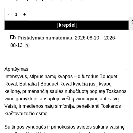
Į krepšelį
Pristatymas numatomas:
2026-08-10 – 2026-
08-13
Aprašymas
Intensyvus, stiprus namų kvapas – difuzorius Bouquet
Royal, Euthalia | Bouquet Royal kviečia jus į kvapų
kelionę, primenančią saulės nubučiuotą popietę Toskanos
vyno gamykloje, apsuptoje vešlių vynuogynų ant kalvų.
Vaisių ir medienos natų simfonija, perteikianti Toskanos
kraštovaizdžio esmę.
Sultingos vynuogės ir prinokusios avietės sukuria vaisinę