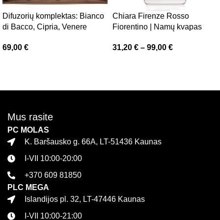
Difuzorių komplektas: Bianco
Chiara Firenze Rosso
di Bacco, Cipria, Venere
Fiorentino | Namų kvapas
69,00
€
31,20
€
–
99,00
€
Daugiau
Pasirinkti savybes
Mus rasite
PC MOLAS
K. Baršausko g. 66A, LT-51436 Kaunas
I-VII 10:00-20:00
+370 609 81850
PLC MEGA
Islandijos pl. 32, LT-47446 Kaunas
I-VII 10:00-21:00