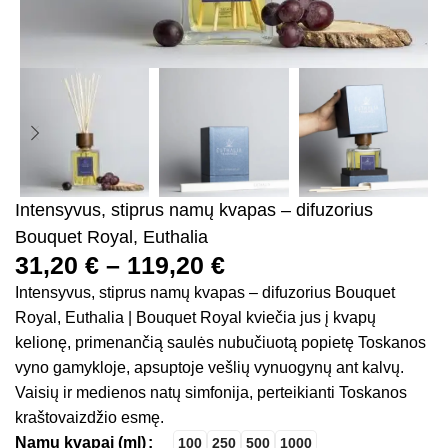
Intensyvus, stiprus namų kvapas – difuzorius
Bouquet Royal, Euthalia
31,20
€
–
119,20
€
Intensyvus, stiprus namų kvapas – difuzorius Bouquet
Royal, Euthalia | Bouquet Royal kviečia jus į kvapų
kelionę, primenančią saulės nubučiuotą popietę Toskanos
vyno gamykloje, apsuptoje vešlių vynuogynų ant kalvų.
Vaisių ir medienos natų simfonija, perteikianti Toskanos
kraštovaizdžio esmę.
Namų kvapai (ml)
100
250
500
1000