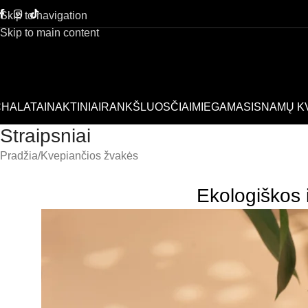
Skip to navigation
Skip to main content
HALATAI
NAKTINIAI
RANKŠLUOSČIAI
MIEGAMASIS
NAMŲ K
Straipsniai
Pradžia
Kvepiančios žvakės
Ekologiškos i