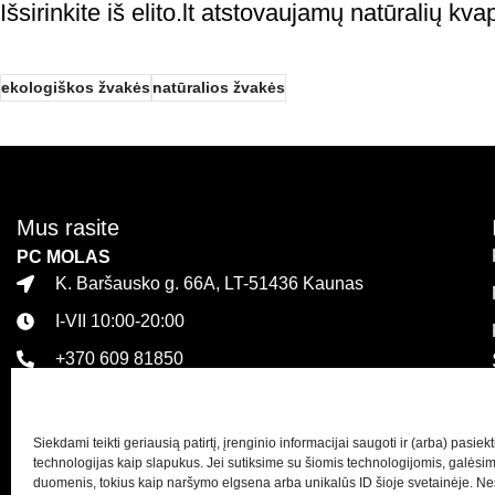
Išsirinkite iš elito.lt atstovaujamų natūralių kv
ekologiškos žvakės
natūralios žvakės
Mus rasite
PC MOLAS
K. Baršausko g. 66A, LT-51436 Kaunas
I-VII 10:00-20:00
+370 609 81850
PLC MEGA
Islandijos pl. 32, LT-47446 Kaunas
Siekdami teikti geriausią patirtį, įrenginio informacijai saugoti ir (arba) pasie
I-VII 10:00-21:00
technologijas kaip slapukus. Jei sutiksime su šiomis technologijomis, galėsi
duomenis, tokius kaip naršymo elgsena arba unikalūs ID šioje svetainėje. Ne
+370 616 21627