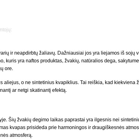
intojų:
ų ir neapdirbtų žaliavų. Dažniausiai jos yra liejamos iš sojų va
afino, kuris yra naftos produktas, žvakių, natūralios dega, saky
ų ore.
aliejus, o ne sintetinius kvapiklius. Tai reiškia, kad kiekviena
nantį ar netgi skatinantį efektą.
je. Šių žvakių degimo laikas paprastai yra ilgesnis nei sintetinių
mas kvapas prisideda prie harmoningos ir draugiškesnės atmosfe
ienės atmosferą.