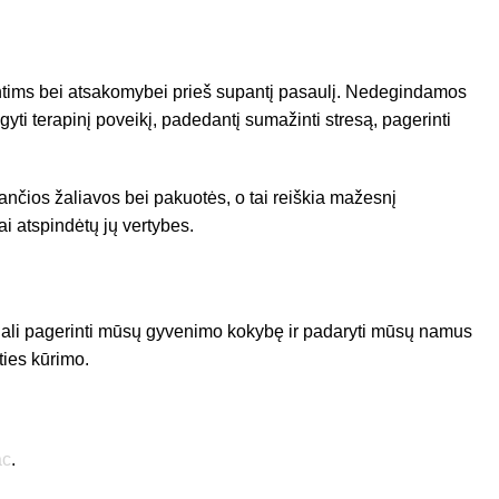
mintims bei atsakomybei prieš supantį pasaulį. Nedegindamos
gyti terapinį poveikį, padedantį sumažinti stresą, pagerinti
ančios žaliavos bei pakuotės, o tai reiškia mažesnį
ai atspindėtų jų vertybes.
is gali pagerinti mūsų gyvenimo kokybę ir padaryti mūsų namus
ities kūrimo.
ac
.