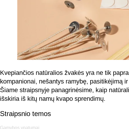
Kvepiančios natūralios žvakės yra ne tik paprasti
kompanionai, nešantys ramybę, pasitikėjimą ir 
Šiame straipsnyje panagrinėsime, kaip natūrali
išskiria iš kitų namų kvapo sprendimų.
Straipsnio temos
Gamybos ypatumai