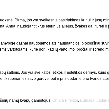
sluoksnė. Pirma, jos yra sveikesnis pasirinkimas kūnui ir jūsų 
ntra, naudojant tikrus eterinius aliejus, žvakės gali turėti ir į
ų gamyboje dažnai naudojamos atsinaujinančios, biologiškai suyr
s vartotojams, kurie nori, kad jų vartojimo įpročiai ir sprendim
ų šaltinis. Jos yra sveikatos, etikos ir estetikos derinys, kur
ne tik rūpinamės savo gerove, bet ir prisidedame prie tvarios ate
 nišinių namų kvapų gamintojus:
Chiara Firenze
,
Euthalia
,
Laden