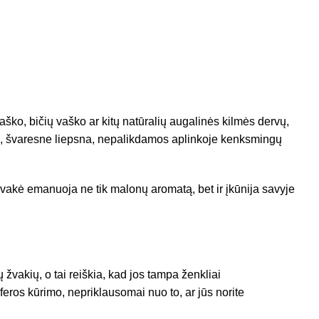
ško, bičių vaško ar kitų natūralių augalinės kilmės dervų,
tume, švaresne liepsna, nepalikdamos aplinkoje kenksmingų
 žvakė emanuoja ne tik malonų aromatą, bet ir įkūnija savyje
 žvakių, o tai reiškia, kad jos tampa ženkliai
ros kūrimo, nepriklausomai nuo to, ar jūs norite