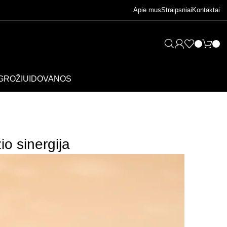
Apie mus
Straipsniai
Kontaktai
GROŽIUI
DOVANOS
io sinergija