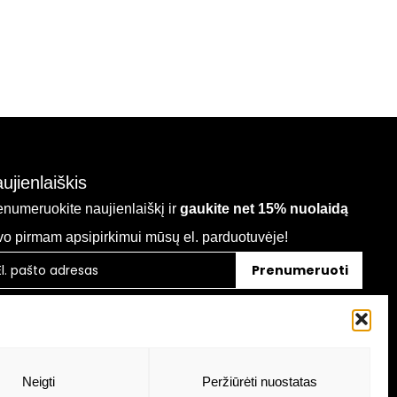
ujienlaiškis
enumeruokite naujienlaiškį ir
gaukite net 15% nuolaidą
vo pirmam apsipirkimui mūsų el. parduotuvėje!
Prenumeruoti
Neigti
Peržiūrėti nuostatas