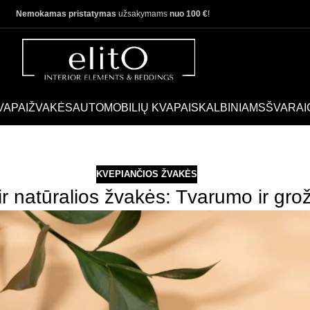
Nemokamas pristatymas
užsakymams
nuo 100 €
!
VAPAI
ŽVAKĖS
AUTOMOBILIŲ KVAPAI
SKALBINIAMS
ŠVARAI
KVEPIANČIOS ŽVAKĖS
r natūralios žvakės: Tvarumo ir grož