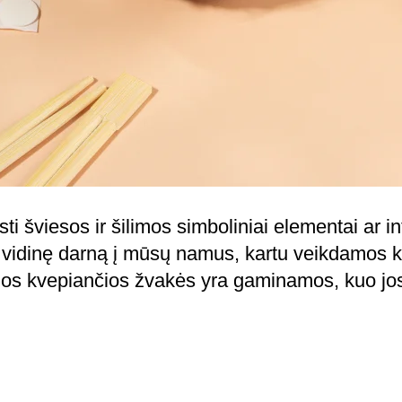
 šviesos ir šilimos simboliniai elementai ar inte
vidinę darną į mūsų namus, kartu veikdamos kaip
os kvepiančios žvakės yra gaminamos, kuo jos y