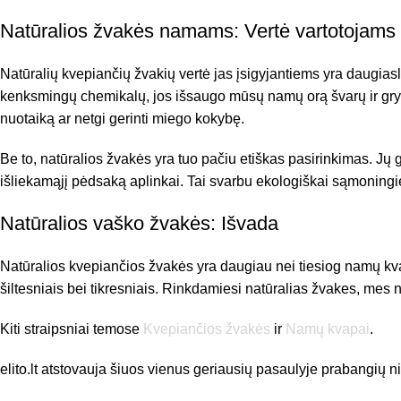
Natūralios žvakės namams: Vertė vartotojams
Natūralių kvepiančių žvakių vertė jas įsigyjantiems yra daugia
kenksmingų chemikalų, jos išsaugo mūsų namų orą švarų ir gryną. A
nuotaiką ar netgi gerinti miego kokybę.
Be to, natūralios žvakės yra tuo pačiu etiškas pasirinkimas. J
išliekamąjį pėdsaką aplinkai. Tai svarbu ekologiškai sąmoningiem
Natūralios vaško žvakės: Išvada
Natūralios kvepiančios žvakės yra daugiau nei tiesiog namų kvap
šiltesniais bei tikresniais. Rinkdamiesi natūralias žvakes, mes 
Kiti straipsniai temose
Kvepiančios žvakės
ir
Namų kvapai
.
elito.lt atstovauja šiuos vienus geriausių pasaulyje prabangių