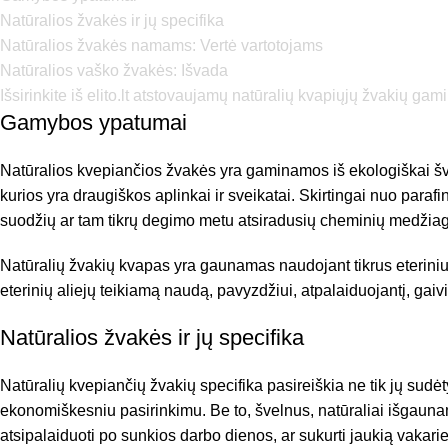
Natūralios žvakės ir jų specifika
Natūralios žvakės namams: Vertė vartotojams
Natūralios vaško žvakės: Išvada
Išsirinkite iš elito.lt atstovaujamų natūralių kvapiųjų žvakių gam
Gamybos ypatumai
Natūralios kvepiančios žvakės yra gaminamos iš ekologiškai švari
kurios yra draugiškos aplinkai ir sveikatai. Skirtingai nuo par
suodžių ar tam tikrų degimo metu atsiradusių cheminių medžiag
Natūralių žvakių kvapas yra gaunamas naudojant tikrus eterinius 
eterinių aliejų teikiamą naudą, pavyzdžiui, atpalaiduojantį, gaivi
Natūralios žvakės ir jų specifika
Natūralių kvepiančių žvakių specifika pasireiškia ne tik jų sudėty
ekonomiškesniu pasirinkimu. Be to, švelnus, natūraliai išgauna
atsipalaiduoti po sunkios darbo dienos, ar sukurti jaukią vakar