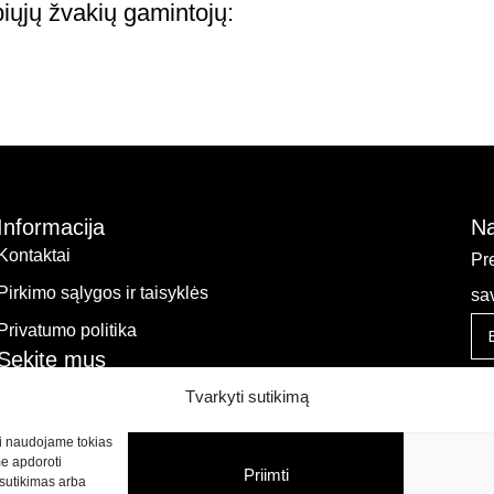
apiųjų žvakių gamintojų:
Informacija
Na
Kontaktai
Pr
Pirkimo sąlygos ir taisyklės
sa
Privatumo politika
Sekite mus
Tvarkyti sutikimą
kti naudojame tokias
me apdoroti
Priimti
sutikimas arba