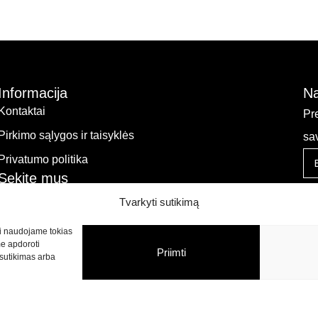
Informacija
Na
Kontaktai
Pr
Pirkimo sąlygos ir taisyklės
sa
Privatumo politika
Sekite mus
Tvarkyti sutikimą
kti naudojame tokias
me apdoroti
Priimti
sutikimas arba