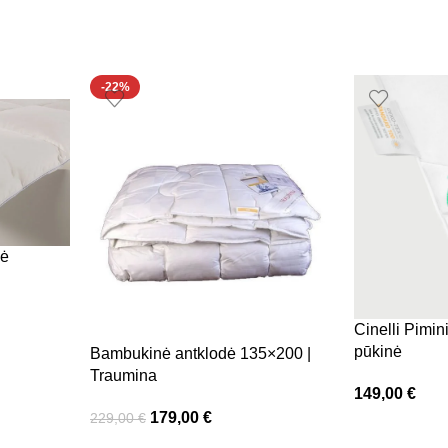
-22%
nė
Cinelli Pimin
pūkinė
Bambukinė antklodė 135×200 |
Traumina
149,00
€
179,00
€
229,00
€