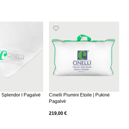
i Splendor I Pagalvė
Cinelli Piumini Etoile | Pukinė
C
Pagalvė
p
219,00
€
1