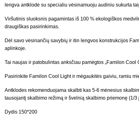
lengva antklodė su specialiu vėsinamuoju audiniu sukurta taip,
Viršutinis sluoksnis pagamintas iš 100 % ekologiškos medvilnės,
draugiškas pasirinkimas.
Dėl savo vėsinančių savybių ir itin lengvos konstrukcijos Fami
aplinkoje.
Tai naujas ir patobulintas anksčiau pamėgtos „Familon Cool Or
Pasirinkite Familon Cool Light ir mėgaukitės gaiviu, ramiu mi
Antklodes rekomenduojama skalbti kas 5-6 mėnesius skalbim
tausojantį skalbimo režimą ir švelnią skalbimo priemonę (1/3 
Dydis 150*200