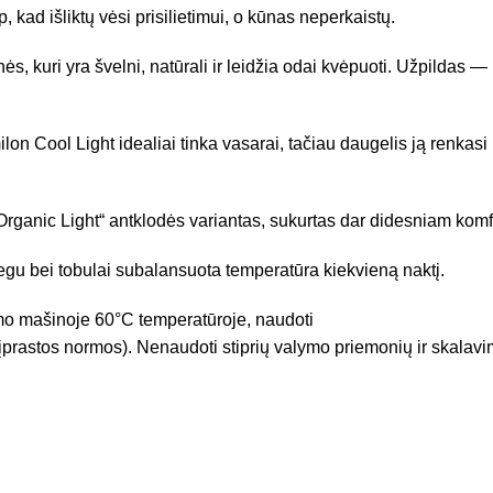
 kad išliktų vėsi prisilietimui, o kūnas neperkaistų.
 kuri yra švelni, natūrali ir leidžia odai kvėpuoti. Užpildas — iš
lon Cool Light idealiai tinka vasarai, tačiau daugelis ją renkasi
ganic Light“ antklodės variantas, sukurtas dar didesniam komfor
egu bei tobulai subalansuota temperatūra kiekvieną naktį.
o mašinoje 60°C temperatūroje, naudoti
įprastos normos). Nenaudoti stiprių valymo priemonių ir skalavi