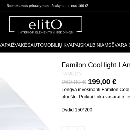
Nemokamas pristatymas
užsakymams
nuo 100 €
!
VAPAI
ŽVAKĖS
AUTOMOBILIŲ KVAPAI
SKALBINIAMS
ŠVARAI
tklodė
Familon Cool light I A
FAMILON
199,00
€
269,00
€
Lengva ir vėsinanti Familon Cool 
pluošto. Puikiai tinka vasarai ir 
Dydid 150*200