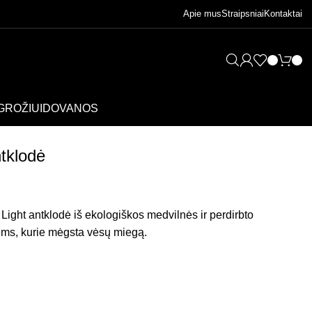
Apie mus
Straipsniai
Kontaktai
GROŽIUI
DOVANOS
ntklodė
Light antklodė iš ekologiškos medvilnės ir perdirbto
tiems, kurie mėgsta vėsų miegą.