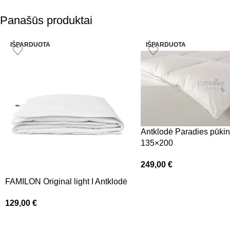
Panašūs produktai
IŠPARDUOTA
IŠPARDUOTA
Antklodė Paradies pūki
135×200
249,00
€
FAMILON Original light I Antklodė
129,00
€