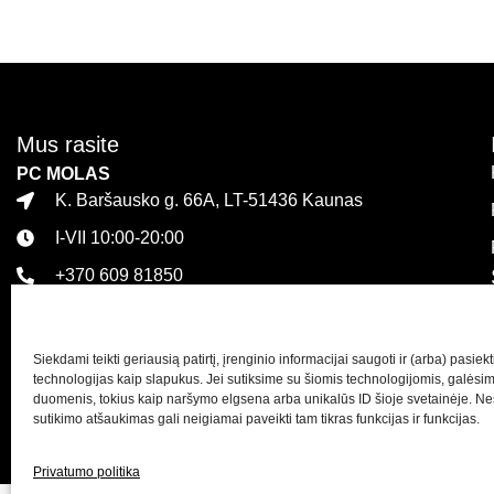
Mus rasite
PC MOLAS
K. Baršausko g. 66A, LT-51436 Kaunas
I-VII 10:00-20:00
+370 609 81850
PLC MEGA
Islandijos pl. 32, LT-47446 Kaunas
Siekdami teikti geriausią patirtį, įrenginio informacijai saugoti ir (arba) pasie
I-VII 10:00-21:00
technologijas kaip slapukus. Jei sutiksime su šiomis technologijomis, galėsi
duomenis, tokius kaip naršymo elgsena arba unikalūs ID šioje svetainėje. Ne
+370 616 21627
sutikimo atšaukimas gali neigiamai paveikti tam tikras funkcijas ir funkcijas.
Privatumo politika