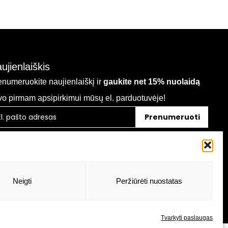
ujienlaiškis
enumeruokite naujienlaiškį ir
gaukite net 15% nuolaidą
vo pirmam apsipirkimui mūsų el. parduotuvėje!
Prenumeruoti
Neigti
Peržiūrėti nuostatas
Tvarkyti paslaugas