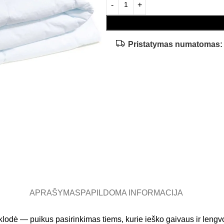
Pristatymas numatomas:
APRAŠYMAS
PAPILDOMA INFORMACIJA
klodė — puikus pasirinkimas tiems, kurie ieško gaivaus ir lengvo