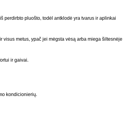
 perdirbto pluošto, todėl antklodė yra tvarus ir aplinkai
 ir visus metus, ypač jei mėgsta vėsą arba miega šiltesnėje
tui ir gaivai.
mo kondicionierių.