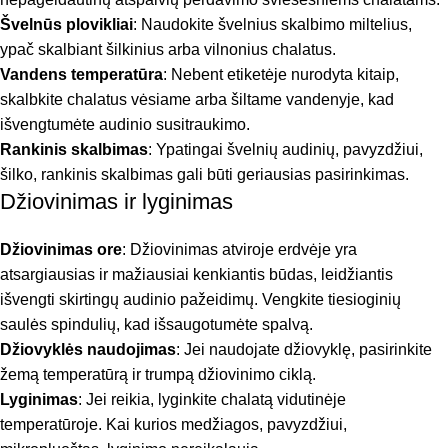
Švelnūs plovikliai
: Naudokite švelnius skalbimo miltelius,
ypač skalbiant šilkinius arba vilnonius chalatus.
Vandens temperatūra
: Nebent etiketėje nurodyta kitaip,
skalbkite chalatus vėsiame arba šiltame vandenyje, kad
išvengtumėte audinio susitraukimo.
Rankinis skalbimas
: Ypatingai švelnių audinių, pavyzdžiui,
šilko, rankinis skalbimas gali būti geriausias pasirinkimas.
Džiovinimas ir lyginimas
Džiovinimas ore
: Džiovinimas atviroje erdvėje yra
atsargiausias ir mažiausiai kenkiantis būdas, leidžiantis
išvengti skirtingų audinio pažeidimų. Vengkite tiesioginių
saulės spindulių, kad išsaugotumėte spalvą.
Džiovyklės naudojimas
: Jei naudojate džiovyklę, pasirinkite
žemą temperatūrą ir trumpą džiovinimo ciklą.
Lyginimas
: Jei reikia, lyginkite chalatą vidutinėje
temperatūroje. Kai kurios medžiagos, pavyzdžiui,