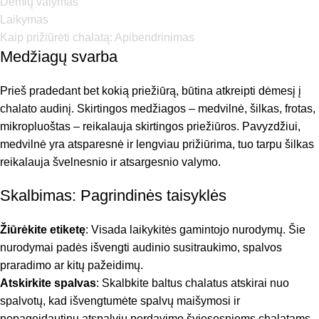
Dėmių valymas
Laikymas
Kaip prižiūrėti chalatą: Apibendrinimas
Medžiagų svarba
Prieš pradedant bet kokią priežiūrą, būtina atkreipti dėmesį į
chalato audinį. Skirtingos medžiagos – medvilnė, šilkas, frotas,
mikropluoštas – reikalauja skirtingos priežiūros. Pavyzdžiui,
medvilnė yra atsparesnė ir lengviau prižiūrima, tuo tarpu šilkas
reikalauja švelnesnio ir atsargesnio valymo.
Skalbimas: Pagrindinės taisyklės
Žiūrėkite etiketę
: Visada laikykitės gamintojo nurodymų. Šie
nurodymai padės išvengti audinio susitraukimo, spalvos
praradimo ar kitų pažeidimų.
Atskirkite spalvas
: Skalbkite baltus chalatus atskirai nuo
spalvotų, kad išvengtumėte spalvų maišymosi ir
nepageidautinų atspalvių perdavimo šviesesniems chalatams.