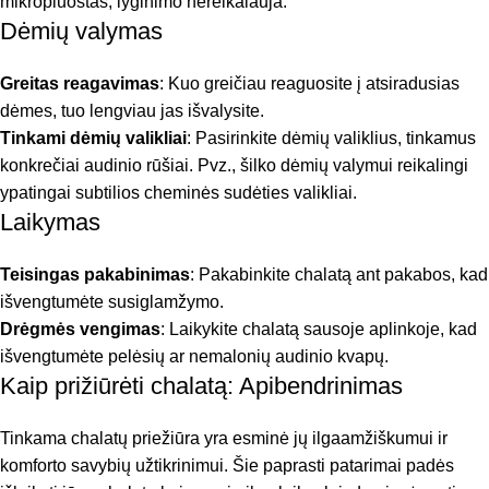
mikropluoštas, lyginimo nereikalauja.
Dėmių valymas
Greitas reagavimas
: Kuo greičiau reaguosite į atsiradusias
dėmes, tuo lengviau jas išvalysite.
Tinkami dėmių valikliai
: Pasirinkite dėmių valiklius, tinkamus
konkrečiai audinio rūšiai. Pvz., šilko dėmių valymui reikalingi
ypatingai subtilios cheminės sudėties valikliai.
Laikymas
Teisingas pakabinimas
: Pakabinkite chalatą ant pakabos, kad
išvengtumėte susiglamžymo.
Drėgmės vengimas
: Laikykite chalatą sausoje aplinkoje, kad
išvengtumėte pelėsių ar nemalonių audinio kvapų.
Kaip prižiūrėti chalatą: Apibendrinimas
Tinkama chalatų priežiūra yra esminė jų ilgaamžiškumui ir
komforto savybių užtikrinimui. Šie paprasti patarimai padės