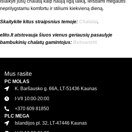
išlaikyti jūsų chalatą kaip naują ilgą laiką, leisdami mėgautis
neprilygstamu komfortu ir stiliumi kiekvieną dieną.
Skaitykite kitus straipsnius temoje:
Chalatai
.
elito.lt atstovauja šiuos vienus geriausių pasaulyje
bambukinių chalatų gamintojus:
Belmanetti
Mus rasite
PC MOLAS
K. Baršausko g. 66A, LT-51436 Kaunas
I-VII 10:00-20:00
+370 609 81850
PLC MEGA
Islandijos pl. 32, LT-47446 Kaunas