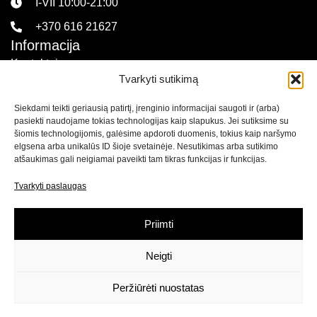
I-VII 10:00-21:00
+370 616 21627
Informacija
Kontaktai
Tvarkyti sutikimą
Pirkimo sąlygos ir taisyklės
Siekdami teikti geriausią patirtį, įrenginio informacijai saugoti ir (arba)
Privatumo politika
pasiekti naudojame tokias technologijas kaip slapukus. Jei sutiksime su
Sekite mus
šiomis technologijomis, galėsime apdoroti duomenis, tokius kaip naršymo
elgsena arba unikalūs ID šioje svetainėje. Nesutikimas arba sutikimo
atšaukimas gali neigiamai paveikti tam tikras funkcijas ir funkcijas.
Naujienlaiškis
Tvarkyti paslaugas
Prenumeruokite naujienlaiškį ir
gaukite net 15% nuolaidą
savo pirmam apsipirkimui mūsų el. parduotuvėje!
Priimti
Neigti
Prenumeruoti
Peržiūrėti nuostatas