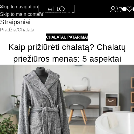
Skip to navigation
Skip to main content
Straipsniai
Pradžia
Chalatai
CHALATAI
,
PATARIMAI
Kaip prižiūrėti chalatą? Chalatų
priežiūros menas: 5 aspektai