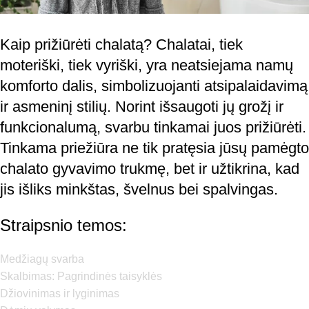
Kaip prižiūrėti chalatą? Chalatai, tiek
moteriški, tiek vyriški, yra neatsiejama namų
komforto dalis, simbolizuojanti atsipalaidavimą
ir asmeninį stilių. Norint išsaugoti jų grožį ir
funkcionalumą, svarbu tinkamai juos prižiūrėti.
Tinkama priežiūra ne tik pratęsia jūsų pamėgto
chalato gyvavimo trukmę, bet ir užtikrina, kad
jis išliks minkštas, švelnus bei spalvingas.
Straipsnio temos:
Medžiagų svarba
Skalbimas: Pagrindinės taisyklės
Džiovinimas ir lyginimas