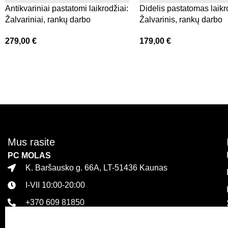
Antikvariniai pastatomi laikrodžiai:
Didelis pastatomas laikr
Žalvariniai, rankų darbo
Žalvarinis, rankų darbo
279,00
€
179,00
€
Mus rasite
PC MOLAS
K. Baršausko g. 66A, LT-51436 Kaunas
I-VII 10:00-20:00
+370 609 81850
PLC MEGA
Islandijos pl. 32, LT-47446 Kaunas