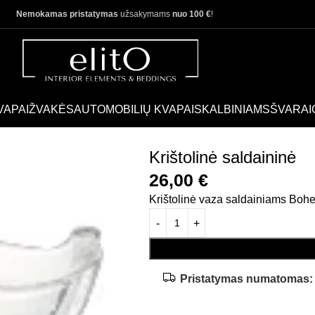
Nemokamas pristatymas
užsakymams
nuo 100 €
!
VAPAI
ŽVAKĖS
AUTOMOBILIŲ KVAPAI
SKALBINIAMS
ŠVARAI
inės
Krištolinė saldaininė
Krištolinė saldaininė
26,00
€
Krištolinė vaza saldainiams Bohe
Pristatymas numatomas: