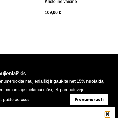
Krištolinė vaisinė
9
109,00
€
ujienlaiškis
enumeruokite naujienlaiškį ir
gaukite net 15% nuolaidą
vo pirmam apsipirkimui mūsų el. parduotuvėje!
Prenumeruoti