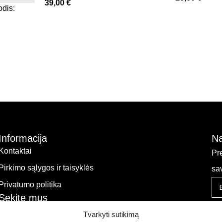
39,00
€
odis:
Informacija
Na
Kontaktai
Pr
Pirkimo sąlygos ir taisyklės
sa
Privatumo politika
Sekite mus
Tvarkyti sutikimą