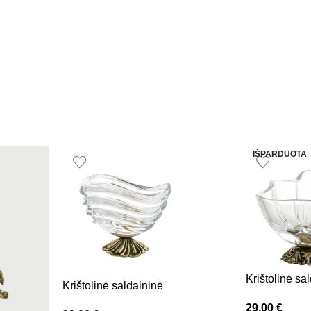
IŠPARDUOTA
Krištolinė sa
Krištolinė saldaininė
29,00
€