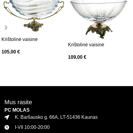
Krištolinė vaisinė
Krištolinė vaisinė
105,00
€
109,00
€
Daugiau
Į krepšelį
Mus rasite
PC MOLAS
K. Baršausko g. 66A, LT-51436 Kaunas
I-VII 10:00-20:00