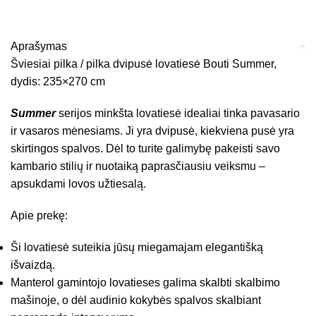
Aprašymas
Šviesiai pilka / pilka dvipusė lovatiesė Bouti Summer,
dydis: 235×270 cm
Summer
serijos minkšta lovatiesė idealiai tinka pavasario
ir vasaros mėnesiams. Ji yra dvipusė, kiekviena pusė yra
skirtingos spalvos. Dėl to turite galimybę pakeisti savo
kambario stilių ir nuotaiką paprasčiausiu veiksmu –
apsukdami lovos užtiesalą.
Apie prekę:
Ši lovatiesė suteikia jūsų miegamajam elegantišką
išvaizdą.
Manterol gamintojo lovatieses galima skalbti skalbimo
mašinoje, o dėl audinio kokybės spalvos skalbiant