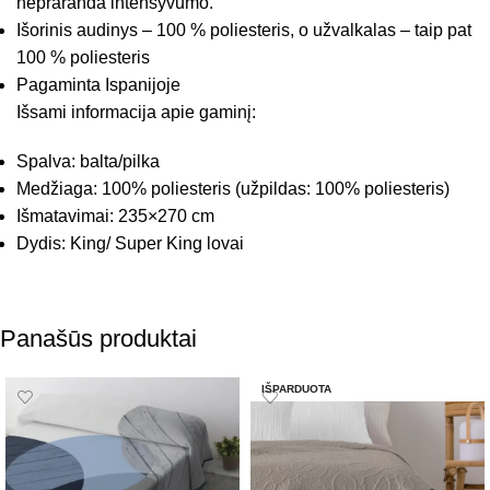
nepraranda intensyvumo.
Išorinis audinys – 100 % poliesteris, o užvalkalas – taip pat
100 % poliesteris
Pagaminta Ispanijoje
Išsami informacija apie gaminį:
Spalva: balta/pilka
Medžiaga: 100% poliesteris (užpildas: 100% poliesteris)
Išmatavimai: 235×270 cm
Dydis: King/ Super King lovai
Panašūs produktai
IŠPARDUOTA