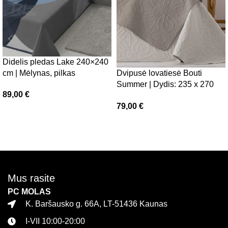
Didelis pledas Lake 240×240
cm | Mėlynas, pilkas
Dvipusė lovatiesė Bouti
Summer | Dydis: 235 x 270
89,00
€
cm
79,00
€
Į krepšelį
Daugiau
Mus rasite
PC MOLAS
K. Baršausko g. 66A, LT-51436 Kaunas
I-VII 10:00-20:00