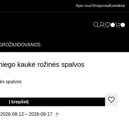
Apie mus
Straipsniai
Kontaktai
GROŽIUI
DOVANOS
 miego kaukė rožinės spalvos
nės spalvos
Į krepšelį
2026-08-12 – 2026-08-17