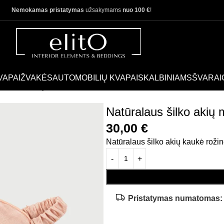
Nemokamas pristatymas
užsakymams
nuo 100 €
!
VAPAI
ŽVAKĖS
AUTOMOBILIŲ KVAPAI
SKALBINIAMS
ŠVARAI
kė rožinės spalvos
Natūralaus šilko akių
30,00
€
Natūralaus šilko akių kaukė roži
Pristatymas numatomas: