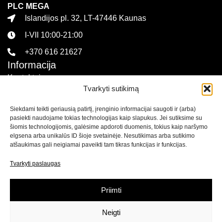
PLC MEGA
Islandijos pl. 32, LT-47446 Kaunas
I-VII 10:00-21:00
+370 616 21627
Informacija
Kontaktai
Tvarkyti sutikimą
Pirkimo sąlygos ir taisyklės
Siekdami teikti geriausią patirtį, įrenginio informacijai saugoti ir (arba)
Privatumo politika
pasiekti naudojame tokias technologijas kaip slapukus. Jei sutiksime su
Sekite mus
šiomis technologijomis, galėsime apdoroti duomenis, tokius kaip naršymo
elgsena arba unikalūs ID šioje svetainėje. Nesutikimas arba sutikimo
atšaukimas gali neigiamai paveikti tam tikras funkcijas ir funkcijas.
Naujienlaiškis
Tvarkyti paslaugas
Prenumeruokite naujienlaiškį ir
gaukite net 15% nuolaidą
savo pirmam apsipirkimui mūsų el. parduotuvėje!
Priimti
Neigti