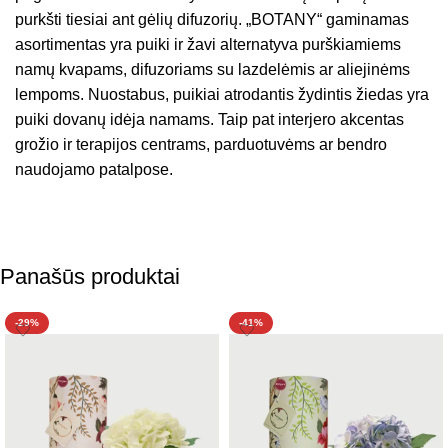
purkšti tiesiai ant gėlių difuzorių. „BOTANY“ gaminamas
asortimentas yra puiki ir žavi alternatyva purškiamiems
namų kvapams, difuzoriams su lazdelėmis ar aliejinėms
lempoms. Nuostabus, puikiai atrodantis žydintis žiedas yra
puiki dovanų idėja namams. Taip pat interjero akcentas
grožio ir terapijos centrams, parduotuvėms ar bendro
naudojamo patalpose.
Panašūs produktai
-29%
-41%