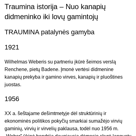
Traumina istorija – Nuo kanapių
didmeninko iki lovų gamintojų
TRAUMINA patalynės gamyba
1921
Wilhelmas Weberis su partneriu įkūrė šeimos verslą
Renchene, pietų Badene. Įmonė vertėsi didmenine
kanapių prekyba ir gamino virves, kanapių ir pluoštines
juostas.
1956
XX a. šeštajame dešimtmetyje dėl struktūrinių ir
ekonominės politikos pokyčių smarkiai sumažėjo virvių
gaminių, virvių ir virvelių paklausa, todėl nuo 1956 m.