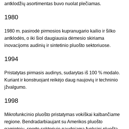
antklodžių asortimentas buvo nuolat plečiamas.
1980
1980 m. pasirodė pirmosios kupranugario kailio ir šilko
antklodės, o iki šiol daugiausia dėmesio skiriama
inovacijoms audinių ir sintetinio pluošto sektoriuose.
1994
Pristatytas pirmasis audinys, sudarytas iš 100 % modalo.
Kuriant ir konstruojant reikėjo daug naujovių ir techninio
įžvalgumo.
1998
Mikrofunkcinio pluošto pristatymas vokiškai kalbančiame
regione. Bendradarbiaujant su Amerikos pluošto
gamintoju, sporto sektoriuje naudojamą funkcinį pluoštą