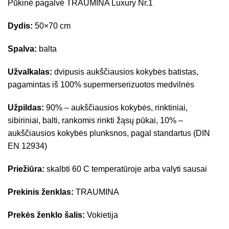
Pūkinė pagalvė TRAUMINA Luxury Nr.1
Dydis:
50×70 cm
Spalva:
balta
Užvalkalas:
dvipusis aukščiausios kokybės batistas,
pagamintas iš 100% supermerserizuotos medvilnės
Užpildas:
90% – aukščiausios kokybės, rinktiniai,
sibiriniai, balti, rankomis rinkti žąsų pūkai, 10% –
aukščiausios kokybės plunksnos, pagal standartus (DIN
EN 12934)
Priežiūra:
skalbti 60 C temperatūroje arba valyti sausai
Prekinis ženklas:
TRAUMINA
Prekės ženklo šalis:
Vokietija