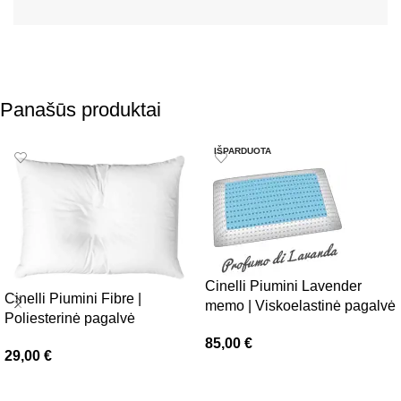
Panašūs produktai
IŠPARDUOTA
Cinelli Piumini Lavender
Cinelli Piumini Fibre |
memo | Viskoelastinė pagalvė
Poliesterinė pagalvė
85,00
€
29,00
€
Daugiau
Į krepšelį