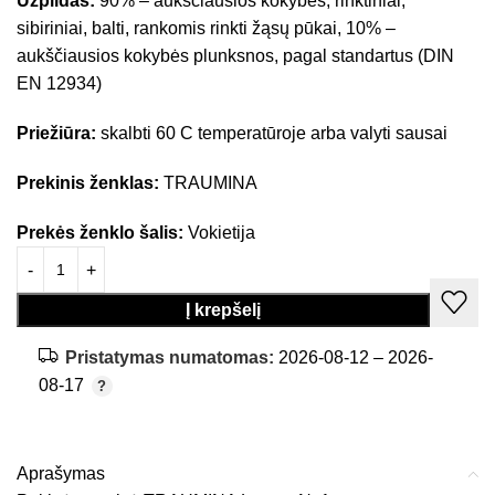
Užpildas:
90% – aukščiausios kokybės, rinktiniai,
sibiriniai, balti, rankomis rinkti žąsų pūkai, 10% –
aukščiausios kokybės plunksnos, pagal standartus (DIN
EN 12934)
Priežiūra:
skalbti 60 C temperatūroje arba valyti sausai
Prekinis ženklas:
TRAUMINA
Prekės ženklo šalis:
Vokietija
Į krepšelį
Pristatymas numatomas:
2026-08-12 – 2026-
08-17
Aprašymas