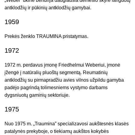
„Weber” ūkinė bendrija daugiausia dėmesio skyrė languotų
antklodžių ir pūkinių antklodžių gamybai.
1959
Prekės ženklo TRAUMINA pristatymas.
1972
1972 m. perdavus įmonę Friedhelmui Weberiui, įmonė
įžengė į natūralių pluoštų segmentą. Reumatinių
antklodžių su pirmapradžiu avies vilnos užpildu gamyba
padėjo pagrindą tolimesniems vystymo darbams
dygsniuotų gaminių sektoriuje.
1975
Nuo 1975 m. „Traumina” specializavosi aukštesnės klasės
patalynės prekyboje, o tiekiamų aukštos kokybės