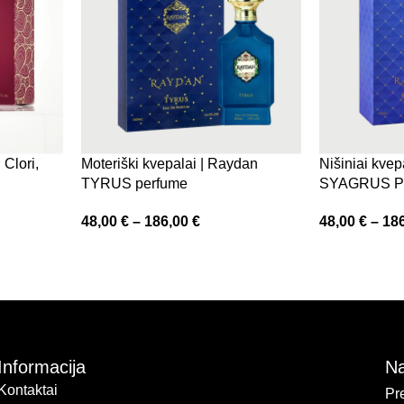
Clori,
Moteriški kvepalai | Raydan
Nišiniai kvep
TYRUS perfume
SYAGRUS P
48,00
€
–
186,00
€
48,00
€
–
18
Informacija
Na
Kontaktai
Pr