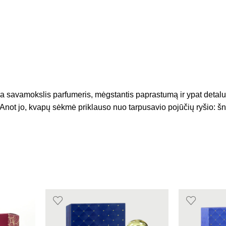
savamokslis parfumeris, mėgstantis paprastumą ir ypat detalus
i. Anot jo, kvapų sėkmė priklauso nuo tarpusavio pojūčių ryšio: 