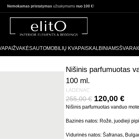
Nemokamas pristatymas
užsakymams
nuo 100 €
!
VAPAI
ŽVAKĖS
AUTOMOBILIŲ KVAPAI
SKALBINIAMS
ŠVARAI
 Ladenac Calin Frisee 100 ml.
Nišinis parfumuotas v
100 ml.
LADENAC
120,00
€
255,00
€
Nišinis parfumuotas vanduo mote
Bazinės natos: Rožė, juodieji pipi
Vidurinės natos: Šafranas, Bulgar