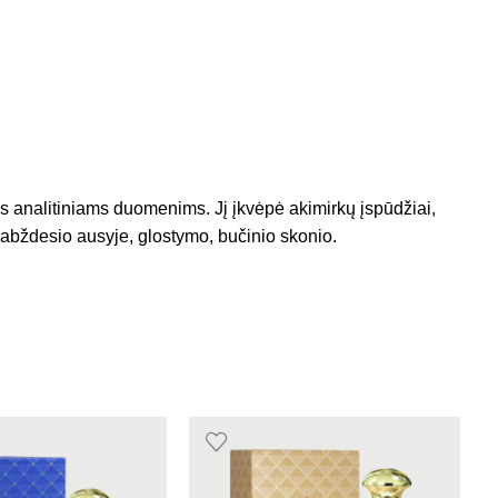
 analitiniams duomenims. Jį įkvėpė akimirkų įspūdžiai,
šnabždesio ausyje, glostymo, bučinio skonio.