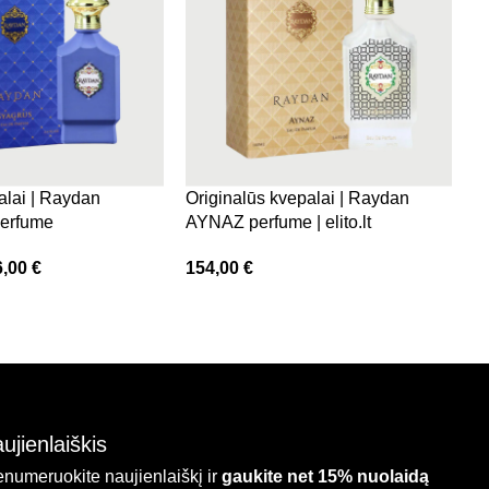
alai | Raydan
Originalūs kvepalai | Raydan
R
erfume
AYNAZ perfume | elito.lt
m
6,00
€
154,00
€
1
ujienlaiškis
enumeruokite naujienlaiškį ir
gaukite net 15% nuolaidą