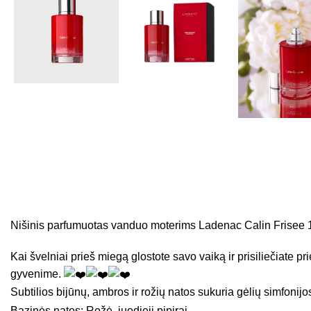
Nišinis parfumuotas vanduo moterims Ladenac Calin Frisee 
Kai švelniai prieš miegą glostote savo vaiką ir prisiliečiate
gyvenime.
Subtilios bijūnų, ambros ir rožių natos sukuria gėlių simfonij
Bazinės natos: Rožė, juodieji pipirai