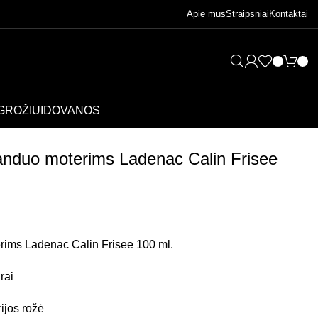
Apie mus
Straipsniai
Kontaktai
GROŽIUI
DOVANOS
anduo moterims Ladenac Calin Frisee
rims Ladenac Calin Frisee 100 ml.
rai
ijos rožė