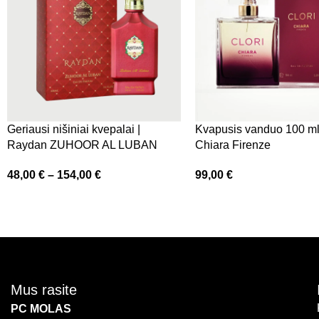
Geriausi nišiniai kvepalai |
Kvapusis vanduo 100 ml 
Raydan ZUHOOR AL LUBAN
Chiara Firenze
Perfume | elito.lt
99,00
€
48,00
€
–
154,00
€
Mus rasite
PC MOLAS