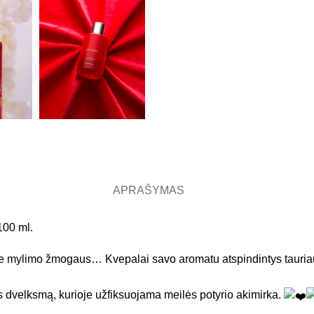
APRAŠYMAS
100 ml.
 prie mylimo žmogaus… Kvepalai savo aromatu atspindintys tauria
os dvelksmą, kurioje užfiksuojama meilės potyrio akimirka.