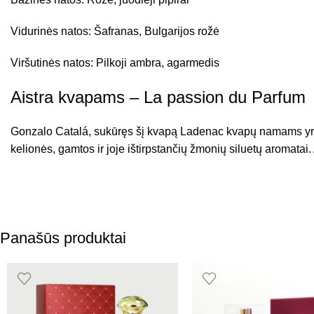
Vidurinės natos: Šafranas, Bulgarijos rožė
Viršutinės natos: Pilkoji ambra, agarmedis
Aistra kvapams – La passion du Parfum
Gonzalo Catalá, sukūręs šį kvapą Ladenac kvapų namams yra 
kelionės, gamtos ir joje ištirpstančių žmonių siluetų aromata
Panašūs produktai