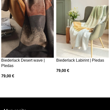
Biederlack Labirint | Pledas
Biederlack Desert wave |
Pledas
79,00
€
79,00
€
Į krepšelį
Į krepšelį