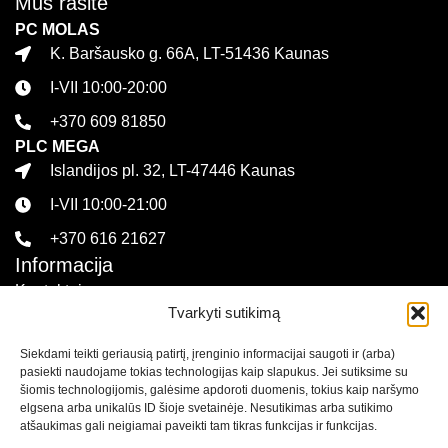
Mus rasite
PC MOLAS
K. Baršausko g. 66A, LT-51436 Kaunas
I-VII 10:00-20:00
+370 609 81850
PLC MEGA
Islandijos pl. 32, LT-47446 Kaunas
I-VII 10:00-21:00
+370 616 21627
Informacija
Kontaktai
Tvarkyti sutikimą
Pirkimo sąlygos ir taisyklės
Siekdami teikti geriausią patirtį, įrenginio informacijai saugoti ir (arba)
Privatumo politika
pasiekti naudojame tokias technologijas kaip slapukus. Jei sutiksime su
Sekite mus
šiomis technologijomis, galėsime apdoroti duomenis, tokius kaip naršymo
elgsena arba unikalūs ID šioje svetainėje. Nesutikimas arba sutikimo
atšaukimas gali neigiamai paveikti tam tikras funkcijas ir funkcijas.