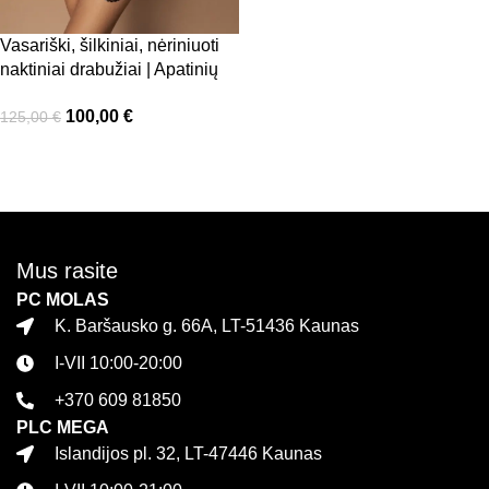
Vasariški, šilkiniai, nėriniuoti
naktiniai drabužiai | Apatinių
komplektas moterims
100,00
€
125,00
€
Pasirinkti savybes
Mus rasite
PC MOLAS
K. Baršausko g. 66A, LT-51436 Kaunas
I-VII 10:00-20:00
+370 609 81850
PLC MEGA
Islandijos pl. 32, LT-47446 Kaunas