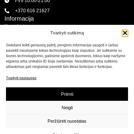
I-VII 10:00-21:00
+370 616 21627
Informacija
Kontaktai
Tvarkyti sutikimą
Pirkimo sąlygos ir taisyklės
Siekdami teikti geriausią patirtį, įrenginio informacijai saugoti ir (arba)
Privatumo politika
pasiekti naudojame tokias technologijas kaip slapukus. Jei sutiksime su
Sekite mus
šiomis technologijomis, galėsime apdoroti duomenis, tokius kaip naršymo
elgsena arba unikalūs ID šioje svetainėje. Nesutikimas arba sutikimo
atšaukimas gali neigiamai paveikti tam tikras funkcijas ir funkcijas.
Naujienlaiškis
Tvarkyti paslaugas
Prenumeruokite naujienlaiškį ir
gaukite net 15% nuolaidą
savo pirmam apsipirkimui mūsų el. parduotuvėje!
Priimti
Neigti
Prenumeruoti
Peržiūrėti nuostatas