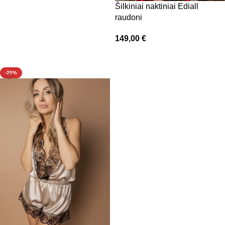
Šilkiniai naktiniai Ediall
raudoni
149,00
€
Pasirinkti savybes
-20%