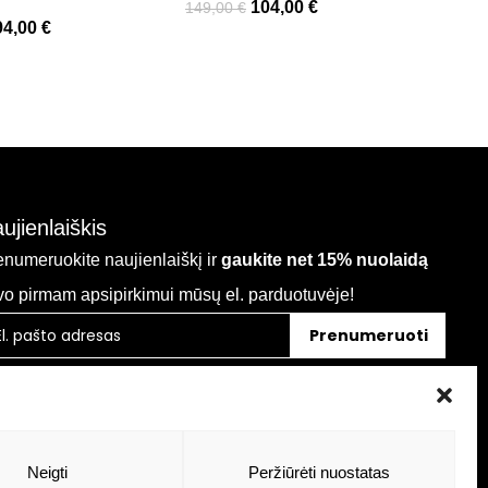
104,00
€
149,00
€
94,00
€
ujienlaiškis
enumeruokite naujienlaiškį ir
gaukite net 15% nuolaidą
vo pirmam apsipirkimui mūsų el. parduotuvėje!
Prenumeruoti
Neigti
Peržiūrėti nuostatas