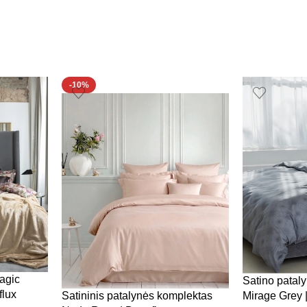
-10%
agic
Satino patal
flux
Mirage Grey 
Satininis patalynės komplektas