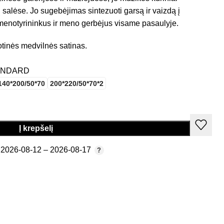
salėse. Jo sugebėjimas sintezuoti garsą ir vaizdą į
 menotyrininkus ir meno gerbėjus visame pasaulyje.
tinės medvilnės satinas.
TANDARD
140*200/50*70
200*220/50*70*2
Į krepšelį
2026-08-12 – 2026-08-17