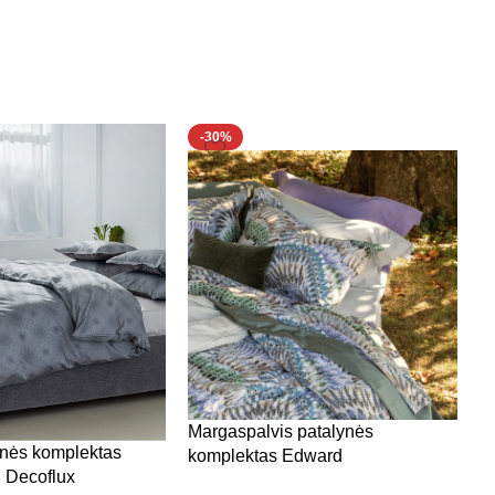
-30%
Margaspalvis patalynės
P
ynės komplektas
komplektas Edward
| Decoflux
1