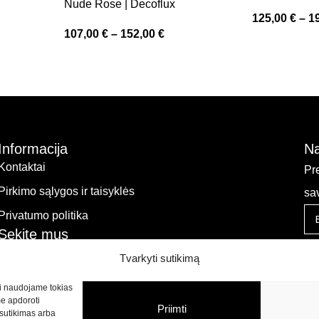
Nude Rose | Decoflux
125,00
€
–
1
107,00
€
–
152,00
€
Informacija
Na
Kontaktai
Pr
Pirkimo sąlygos ir taisyklės
sa
Privatumo politika
Sekite mus
Tvarkyti sutikimą
kti naudojame tokias
me apdoroti
Priimti
sutikimas arba