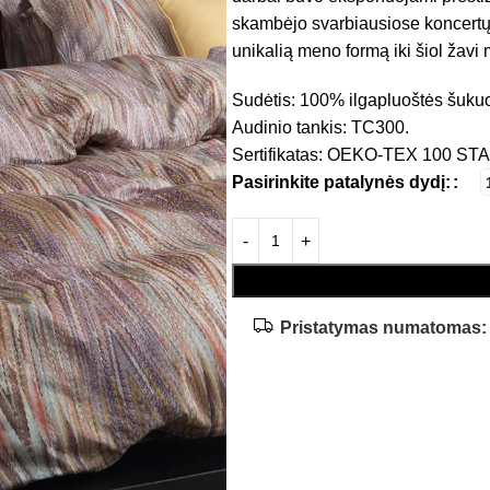
skambėjo svarbiausiose koncertų 
unikalią meno formą iki šiol žavi
Sudėtis: 100% ilgapluoštės šukuo
Audinio tankis: TC300.
Sertifikatas: OEKO-TEX 100 S
Pasirinkite patalynės dydį:
Pristatymas numatomas: