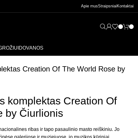
Apie mus
Straipsniai
Kontaktai
GROŽIUI
DOVANOS
plektas Creation Of The World Rose by
ės komplektas Creation Of
 by Čiurlionis
acionalines ribas ir tapo pasaulinio masto reiškiniu. Jo
nėse galerijose ir muziejuose, jo muzikos kūriniai