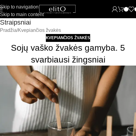
Skip to navigation
Skip to main content
Straipsniai
Pradžia
Kvepiančios žvakės
KVEPIANČIOS ŽVAKĖS
Sojų vaško žvakės gamyba. 5
svarbiausi žingsniai