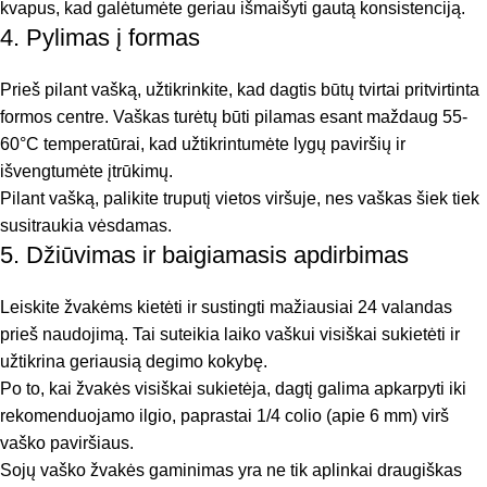
kvapus, kad galėtumėte geriau išmaišyti gautą konsistenciją.
4. Pylimas į formas
Prieš pilant vašką, užtikrinkite, kad dagtis būtų tvirtai pritvirtinta
formos centre. Vaškas turėtų būti pilamas esant maždaug 55-
60°C temperatūrai, kad užtikrintumėte lygų paviršių ir
išvengtumėte įtrūkimų.
Pilant vašką, palikite truputį vietos viršuje, nes vaškas šiek tiek
susitraukia vėsdamas.
5. Džiūvimas ir baigiamasis apdirbimas
Leiskite žvakėms kietėti ir sustingti mažiausiai 24 valandas
prieš naudojimą. Tai suteikia laiko vaškui visiškai sukietėti ir
užtikrina geriausią degimo kokybę.
Po to, kai žvakės visiškai sukietėja, dagtį galima apkarpyti iki
rekomenduojamo ilgio, paprastai 1/4 colio (apie 6 mm) virš
vaško paviršiaus.
Sojų vaško žvakės gaminimas yra ne tik aplinkai draugiškas