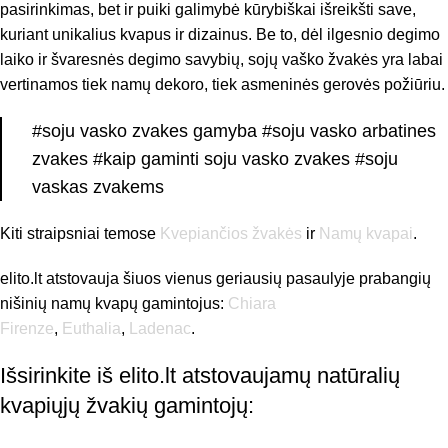
pasirinkimas, bet ir puiki galimybė kūrybiškai išreikšti save,
kuriant unikalius kvapus ir dizainus. Be to, dėl ilgesnio degimo
laiko ir švaresnės degimo savybių, sojų vaško žvakės yra labai
vertinamos tiek namų dekoro, tiek asmeninės gerovės požiūriu.
#soju vasko zvakes gamyba #soju vasko arbatines
zvakes #kaip gaminti soju vasko zvakes #soju
vaskas zvakems
Kiti straipsniai temose
Kvepiančios žvakės
ir
Namų kvapai
.
elito.lt atstovauja šiuos vienus geriausių pasaulyje prabangių
nišinių namų kvapų gamintojus:
Chiara
Firenze
,
Euthalia
,
Ladenac
.
Išsirinkite iš elito.lt atstovaujamų natūralių
kvapiųjų žvakių gamintojų: