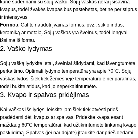
kurie suderinami su sojų vašku. Sojų vaškas gerai įsisavina
kvapus, todėl žvakės kvapas bus pastebėtas, bet ne per stiprus
ir intensyvus.
Formos
: Galite naudoti įvairias formos, pvz., stiklo indus,
keramiką ar metalą. Sojų vaškas yra švelnus, todėl lengvai
išsiima iš formų.
2. Vaško lydymas
Sojų vašką lydykite lėtai, švelniai šildydami, kad išvengtumėte
perkaitimo. Optimali lydymo temperatūra yra apie 70°C. Sojų
vaškas lydosi šiek tiek žemesnėje temperatūroje nei parafinas,
todėl būkite atidūs, kad jo neperkaitintumėte.
3. Kvapo ir spalvos pridėjimas
Kai vaškas išsilydęs, leiskite jam šiek tiek atvėsti prieš
pradėdami dėti kvapus ar spalvas. Pridėkite kvapą esant
maždaug 60°C temperatūrai, kad užtikrintumėte tinkamą kvapo
pasklidimą. Spalvas (jei naudojate) įtraukite dar prieš dėdami