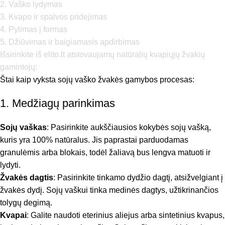
2. Vaško lydymas
3. Kvapo ir spalvos pridėjimas
4. Pylimas į formas
5. Džiūvimas ir baigiamasis apdirbimas
Išsirinkite iš elito.lt atstovaujamų natūralių kvapiųjų žvakių
gamintojų:
Štai kaip vyksta sojų vaško žvakės gamybos procesas:
1. Medžiagų parinkimas
Sojų vaškas
: Pasirinkite aukščiausios kokybės sojų vašką,
kuris yra 100% natūralus. Jis paprastai parduodamas
granulėmis arba blokais, todėl žaliavą bus lengva matuoti ir
lydyti.
Žvakės dagtis
: Pasirinkite tinkamo dydžio dagtį, atsižvelgiant į
žvakės dydį. Sojų vaškui tinka medinės dagtys, užtikrinančios
tolygų degimą.
Kvapai
: Galite naudoti eterinius aliejus arba sintetinius kvapus,