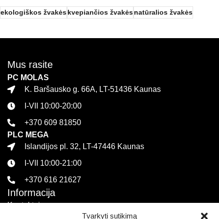
ekologiškos žvakės
kvepiančios žvakės
natūralios žvakės
Mus rasite
PC MOLAS
K. Baršausko g. 66A, LT-51436 Kaunas
I-VII 10:00-20:00
+370 609 81850
PLC MEGA
Islandijos pl. 32, LT-47446 Kaunas
I-VII 10:00-21:00
+370 616 21627
Informacija
Kontaktai
Tvarkyti sutikimą