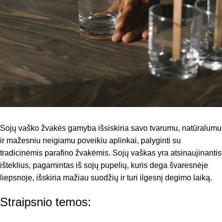
Sojų vaško žvakės gamyba išsiskiria savo tvarumu, natūralumu
ir mažesniu neigiamu poveikiu aplinkai, palyginti su
tradicinėmis parafino žvakėmis. Sojų vaškas yra atsinaujinantis
išteklius, pagamintas iš sojų pupelių, kuris dega švaresnėje
liepsnoje, išskiria mažiau suodžių ir turi ilgesnį degimo laiką.
Straipsnio temos: