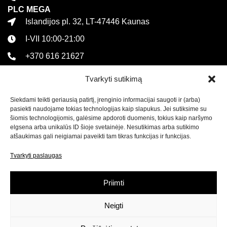
PLC MEGA
Islandijos pl. 32, LT-47446 Kaunas
I-VII 10:00-21:00
+370 616 21627
Informacija
Tvarkyti sutikimą
Kontaktai
Pirkimo sąlygos ir taisyklės
Siekdami teikti geriausią patirtį, įrenginio informacijai saugoti ir (arba)
pasiekti naudojame tokias technologijas kaip slapukus. Jei sutiksime su
Privatumo politika
šiomis technologijomis, galėsime apdoroti duomenis, tokius kaip naršymo
elgsena arba unikalūs ID šioje svetainėje. Nesutikimas arba sutikimo
Sekite mus
atšaukimas gali neigiamai paveikti tam tikras funkcijas ir funkcijas.
Tvarkyti paslaugas
Naujienlaiškis
Prenumeruokite naujienlaiškį ir
gaukite net 15% nuolaidą
Priimti
savo pirmam apsipirkimui mūsų el. parduotuvėje!
Neigti