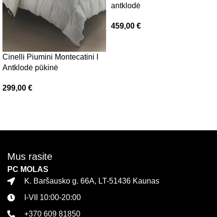
antklodė
459,00
€
Pasirinkti savybes
Cinelli Piumini Montecatini I
Antklodė pūkinė
299,00
€
Pasirinkti savybes
Mus rasite
PC MOLAS
K. Baršausko g. 66A, LT-51436 Kaunas
I-VII 10:00-20:00
+370 609 81850