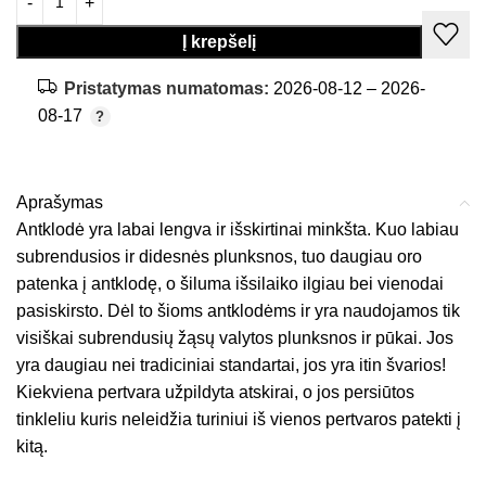
Į krepšelį
Pristatymas numatomas:
2026-08-12 – 2026-
08-17
Aprašymas
Antklodė yra labai lengva ir išskirtinai minkšta. Kuo labiau
subrendusios ir didesnės plunksnos, tuo daugiau oro
patenka į antklodę, o šiluma išsilaiko ilgiau bei vienodai
pasiskirsto. Dėl to šioms antklodėms ir yra naudojamos tik
visiškai subrendusių žąsų valytos plunksnos ir pūkai. Jos
yra daugiau nei tradiciniai standartai, jos yra itin švarios!
Kiekviena pertvara užpildyta atskirai, o jos persiūtos
tinkleliu kuris neleidžia turiniui iš vienos pertvaros patekti į
kitą.