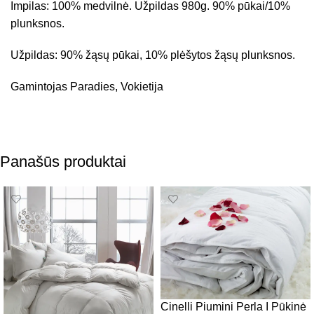
Impilas: 100% medvilnė. Užpildas 980g. 90% pūkai/10%
plunksnos.
Užpildas: 90% žąsų pūkai, 10% plėšytos žąsų plunksnos.
Gamintojas Paradies, Vokietija
Panašūs produktai
Cinelli Piumini Perla I Pūkinė