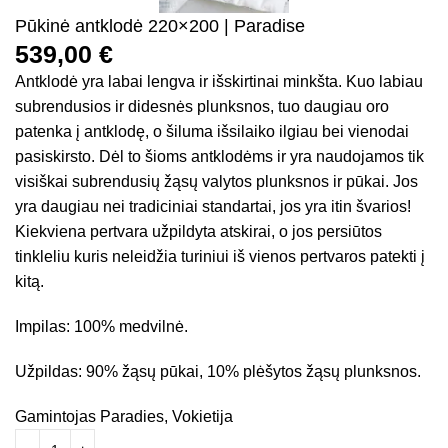
Pūkinė antklodė 220×200 | Paradise
539,00
€
Antklodė yra labai lengva ir išskirtinai minkšta. Kuo labiau
subrendusios ir didesnės plunksnos, tuo daugiau oro
patenka į antklodę, o šiluma išsilaiko ilgiau bei vienodai
pasiskirsto. Dėl to šioms antklodėms ir yra naudojamos tik
visiškai subrendusių žąsų valytos plunksnos ir pūkai. Jos
yra daugiau nei tradiciniai standartai, jos yra itin švarios!
Kiekviena pertvara užpildyta atskirai, o jos persiūtos
tinkleliu kuris neleidžia turiniui iš vienos pertvaros patekti į
kitą.
Impilas: 100% medvilnė.
Užpildas: 90% žąsų pūkai, 10% plėšytos žąsų plunksnos.
Gamintojas Paradies, Vokietija