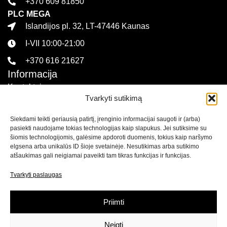
+370 609 81850
PLC MEGA
Islandijos pl. 32, LT-47446 Kaunas
I-VII 10:00-21:00
+370 616 21627
Informacija
Kontaktai
Tvarkyti sutikimą
Pirkimo sąlygos ir taisyklės
Siekdami teikti geriausią patirtį, įrenginio informacijai saugoti ir (arba)
Privatumo politika
pasiekti naudojame tokias technologijas kaip slapukus. Jei sutiksime su
Sekite mus
šiomis technologijomis, galėsime apdoroti duomenis, tokius kaip naršymo
elgsena arba unikalūs ID šioje svetainėje. Nesutikimas arba sutikimo
atšaukimas gali neigiamai paveikti tam tikras funkcijas ir funkcijas.
Naujienlaiškis
Tvarkyti paslaugas
Prenumeruokite naujienlaiškį ir
gaukite net 15% nuolaidą
savo pirmam apsipirkimui mūsų el. parduotuvėje!
Priimti
Neigti