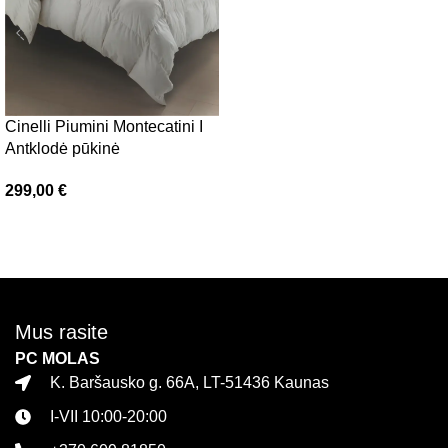
Cinelli Piumini Montecatini I
Antklodė pūkinė
299,00
€
Pasirinkti savybes
Mus rasite
PC MOLAS
K. Baršausko g. 66A, LT-51436 Kaunas
I-VII 10:00-20:00