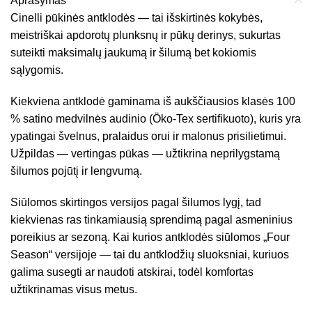
Aprašymas
Cinelli pūkinės antklodės — tai išskirtinės kokybės,
meistriškai apdorotų plunksnų ir pūkų derinys, sukurtas
suteikti maksimalų jaukumą ir šilumą bet kokiomis
sąlygomis.
Kiekviena antklodė gaminama iš aukščiausios klasės 100
% satino medvilnės audinio (Öko-Tex sertifikuoto), kuris yra
ypatingai švelnus, pralaidus orui ir malonus prisilietimui.
Užpildas — vertingas pūkas — užtikrina neprilygstamą
šilumos pojūtį ir lengvumą.
Siūlomos skirtingos versijos pagal šilumos lygį, tad
kiekvienas ras tinkamiausią sprendimą pagal asmeninius
poreikius ar sezoną. Kai kurios antklodės siūlomos „Four
Season“ versijoje — tai du antklodžių sluoksniai, kuriuos
galima susegti ar naudoti atskirai, todėl komfortas
užtikrinamas visus metus.