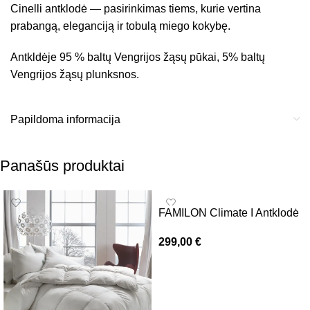
Cinelli antklodė — pasirinkimas tiems, kurie vertina
prabangą, eleganciją ir tobulą miego kokybę.
Antkldėje 95 % baltų Vengrijos žąsų pūkai, 5% baltų
Vengrijos žąsų plunksnos.
Papildoma informacija
Panašūs produktai
FAMILON Climate I Antklodė
299,00
€
Į krepšelį