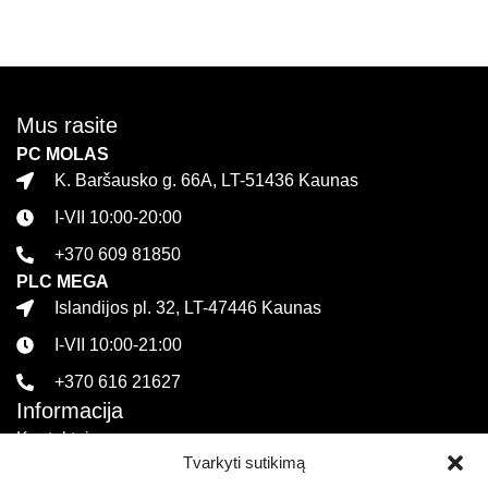
Į krepšelį
Mus rasite
PC MOLAS
K. Baršausko g. 66A, LT-51436 Kaunas
I-VII 10:00-20:00
+370 609 81850
PLC MEGA
Islandijos pl. 32, LT-47446 Kaunas
I-VII 10:00-21:00
+370 616 21627
Informacija
Kontaktai
Tvarkyti sutikimą
Pirkimo sąlygos ir taisyklės