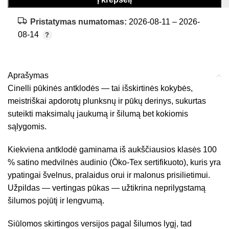
Pristatymas numatomas:
2026-08-11 – 2026-
08-14
Aprašymas
Cinelli pūkinės antklodės — tai išskirtinės kokybės,
meistriškai apdorotų plunksnų ir pūkų derinys, sukurtas
suteikti maksimalų jaukumą ir šilumą bet kokiomis
sąlygomis.
Kiekviena antklodė gaminama iš aukščiausios klasės 100
% satino medvilnės audinio (Öko-Tex sertifikuoto), kuris yra
ypatingai švelnus, pralaidus orui ir malonus prisilietimui.
Užpildas — vertingas pūkas — užtikrina neprilygstamą
šilumos pojūtį ir lengvumą.
Siūlomos skirtingos versijos pagal šilumos lygį, tad