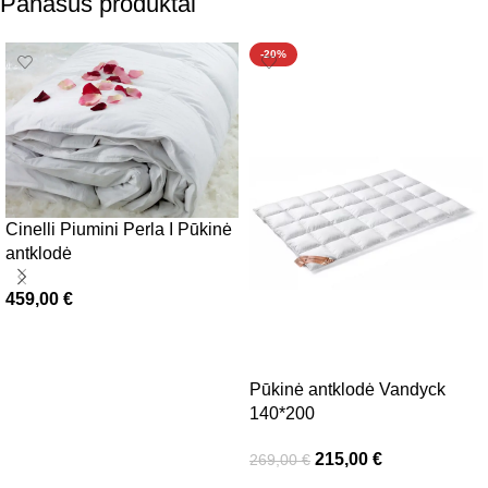
Panašūs produktai
-20%
Cinelli Piumini Perla I Pūkinė
antklodė
459,00
€
Pasirinkti savybes
Pūkinė antklodė Vandyck
140*200
215,00
€
269,00
€