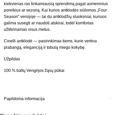
kiekvienas ras tinkamiausią sprendimą pagal asmeninius
poreikius ar sezoną. Kai kurios antklodės siūlomos „Four
Season“ versijoje — tai du antklodžių sluoksniai, kuriuos
galima susegti ar naudoti atskirai, todėl komfortas
užtikrinamas visus metus.
Cinelli antklodė — pasirinkimas tiems, kurie vertina
prabangą, eleganciją ir tobulą miego kokybę.
Užpildas
100 % baltų Vengrijos žąsų pūkai
Papildoma informacija