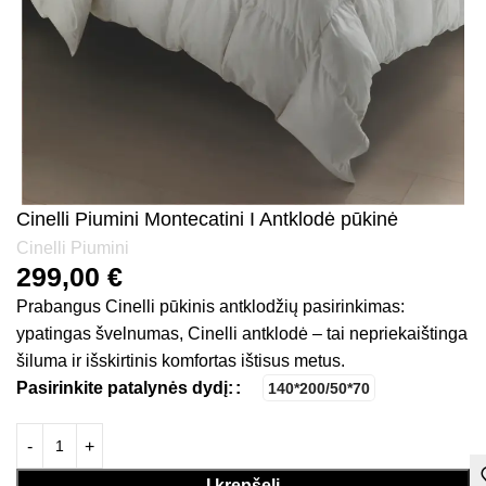
Cinelli Piumini Montecatini I Antklodė pūkinė
Cinelli Piumini
299,00
€
Prabangus Cinelli pūkinis antklodžių pasirinkimas:
ypatingas švelnumas, Cinelli antklodė – tai nepriekaištinga
šiluma ir išskirtinis komfortas ištisus metus.
Pasirinkite patalynės dydį:
140*200/50*70
Į krepšelį