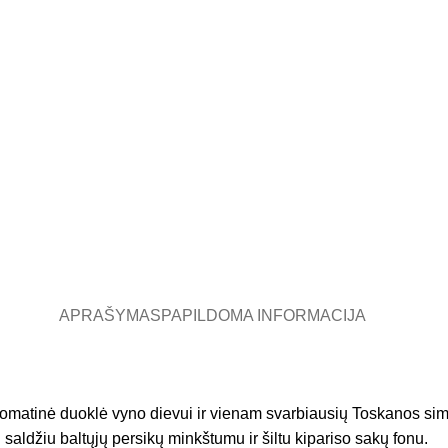
APRAŠYMAS
PAPILDOMA INFORMACIJA
romatinė duoklė vyno dievui ir vienam svarbiausių Toskanos si
saldžiu baltųjų persikų minkštumu ir šiltu kipariso sakų fonu.