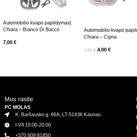
Automobilio kvapo papildymas|
Chiara – Bianco Di Bacco
Automobilio kvapo papi
Chiara – Cipria
7,00
€
4,00
€
7,00
€
Mus rasite
PC MOLAS
K. Baršausko g. 66A, LT-51436 Kaunas
I-VII 10:00-20:00
+370 609 81850