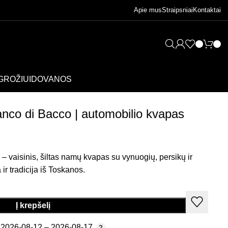
Apie mus
Straipsniai
Kontaktai
GROŽIUI
DOVANOS
o di Bacco | automobilio kvapas
– vaisinis, šiltas namų kvapas su vynuogių, persikų ir
ir tradicija iš Toskanos.
Į krepšelį
2026-08-12 – 2026-08-17