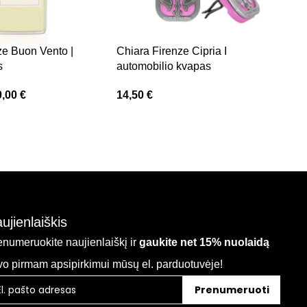
ze Buon Vento |
Chiara Firenze Cipria I
C
s
automobilio kvapas
a
9,00
€
14,50
€
1
ujienlaiškis
enumeruokite naujienlaiškį ir
gaukite net 15% nuolaidą
vo pirmam apsipirkimui mūsų el. parduotuvėje!
Prenumeruoti