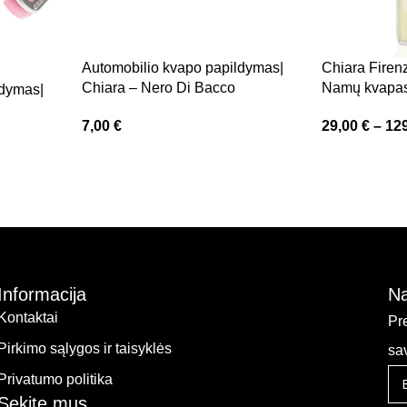
Automobilio kvapo papildymas|
Chiara Firen
Chiara – Nero Di Bacco
Namų kvapa
ldymas|
7,00
€
29,00
€
–
12
Informacija
Na
Kontaktai
Pr
Pirkimo sąlygos ir taisyklės
sa
Privatumo politika
Sekite mus