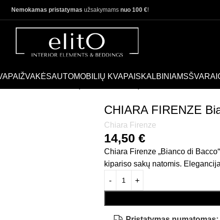
Nemokamas pristatymas
užsakymams
nuo 100 €
!
VAPAI
ŽVAKĖS
AUTOMOBILIŲ KVAPAI
SKALBINIAMS
ŠVARAI
ZE Bianco di Bacco | automobilio kvapas
CHIARA FIRENZE Bianc
Chiara Firenze
14,50
€
Chiara Firenze „Bianco di Bacco“ 
kipariso sakų natomis. Elegancija 
Pristatymas numatomas: