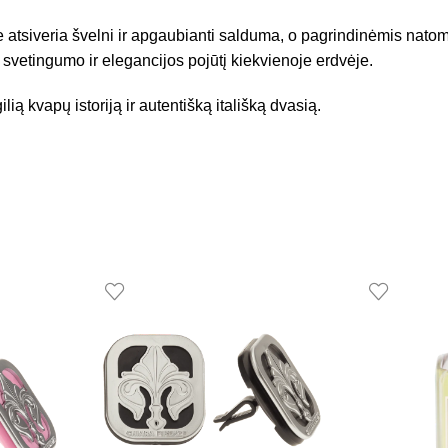
je atsiveria švelni ir apgaubianti salduma, o pagrindinėmis natom
 svetingumo ir elegancijos pojūtį kiekvienoje erdvėje.
lią kvapų istoriją ir autentišką itališką dvasią.