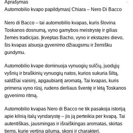
Aprašymas
Automobilio kvapo papildymas| Chiara – Nero Di Bacco
Nero di Bacco – tai automobilio kvapas, kuris šlovina
Toskanos dosnumą, vyno gamybos meistrystę ir gilias
žemės tradicijas. Įkvėptas Bacho, vyno ir ekstazės dievo,
šis kvapas alsuoja gyvenimo džiaugsmu ir žemišku
gundymu.
Automobilio kvape dominuoja vynuogių sulčių, juodųjų
vyšnių ir braškinių vynuogių natos, kurios sukuria šiltą,
saldžiai vaisinį, apgaubiantį aromatą. Tai kvapas, kuris
primena vyno rūsį, rudens derliaus šventę ir lėtą Toskanos
gyvenimo ritmą.
Automobilio kvapas Nero di Bacco ne tik pasakoja istoriją
apie kilnią italų vyndarystę – jis ją perteikia per kvapą. Tai
autentiškas, jausmingas ir išraiškingas aromatas, skirtas
tiems, kurie vertina gilumą, skonį ir charakterį.