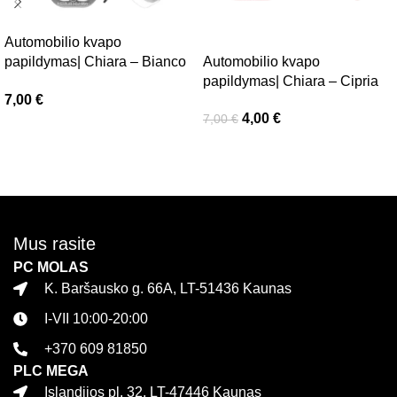
Automobilio kvapo
papildymas| Chiara – Bianco
Automobilio kvapo
Di Bacco
papildymas| Chiara – Cipria
7,00
€
4,00
€
7,00
€
Į krepšelį
Į krepšelį
Mus rasite
PC MOLAS
K. Baršausko g. 66A, LT-51436 Kaunas
I-VII 10:00-20:00
+370 609 81850
PLC MEGA
Islandijos pl. 32, LT-47446 Kaunas