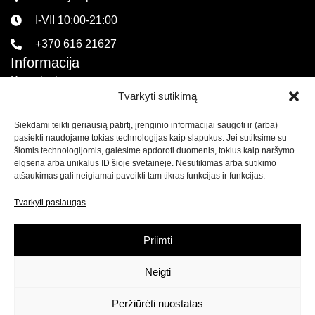
I-VII 10:00-21:00
+370 616 21627
Informacija
Kontaktai
Tvarkyti sutikimą
Pirkimo sąlygos ir taisyklės
Siekdami teikti geriausią patirtį, įrenginio informacijai saugoti ir (arba)
Privatumo politika
pasiekti naudojame tokias technologijas kaip slapukus. Jei sutiksime su
Sekite mus
šiomis technologijomis, galėsime apdoroti duomenis, tokius kaip naršymo
elgsena arba unikalūs ID šioje svetainėje. Nesutikimas arba sutikimo
atšaukimas gali neigiamai paveikti tam tikras funkcijas ir funkcijas.
Naujienlaiškis
Tvarkyti paslaugas
Prenumeruokite naujienlaiškį ir
gaukite net 15% nuolaidą
savo pirmam apsipirkimui mūsų el. parduotuvėje!
Priimti
Neigti
Prenumeruoti
Peržiūrėti nuostatas