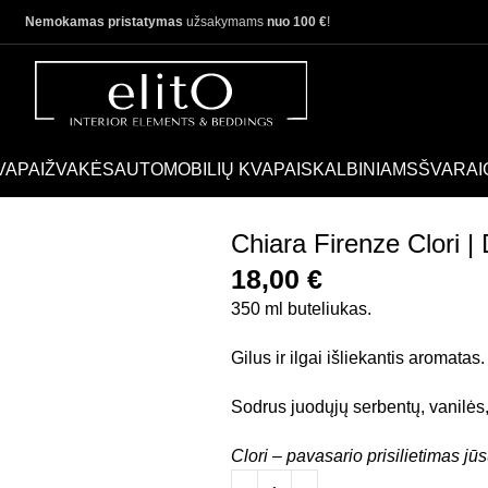
Nemokamas pristatymas
užsakymams
nuo 100 €
!
VAPAI
ŽVAKĖS
AUTOMOBILIŲ KVAPAI
SKALBINIAMS
ŠVARAI
Chiara Firenze Clori |
18,00
€
350 ml buteliukas.
Gilus ir ilgai išliekantis aromatas.
Sodrus juodųjų serbentų, vanilės
Clori – pavasario prisilietimas jūs