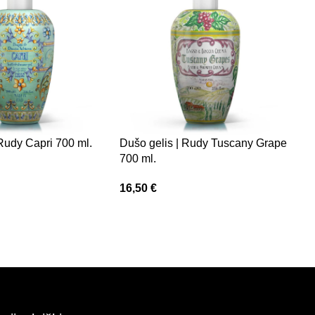
 Rudy Capri 700 ml.
Dušo gelis | Rudy Tuscany Grape
700 ml.
D
Ve
16,50
€
1