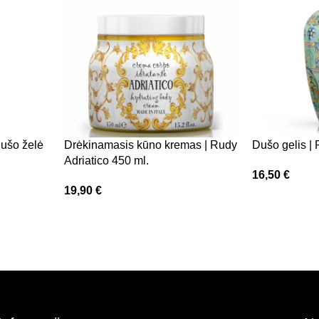
Dušo želė
Drėkinamasis kūno kremas | Rudy
Dušo gelis |
Adriatico 450 ml.
16,50
€
19,90
€