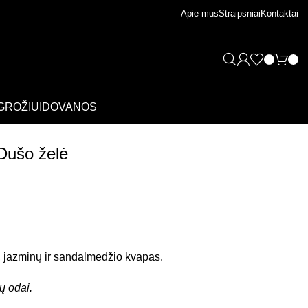
Apie mus
Straipsniai
Kontaktai
GROŽIUI
DOVANOS
 Dušo želė
, jazminų ir sandalmedžio kvapas.
ų odai.