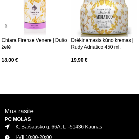
Chiara Firenze Venere | Dušo
Drėkinamasis kūno kremas |
želė
Rudy Adriatico 450 ml.
18,00
€
19,90
€
Į krepšelį
Į krepšelį
Mus rasite
PC MOLAS
K. Baršausko g. 66A, LT-51436 Kaunas
I-VII 10:00-20:00