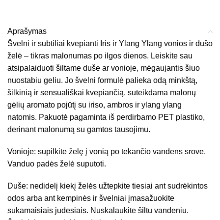
Aprašymas
Švelni ir subtiliai kvepianti Iris ir Ylang Ylang vonios ir dušo
želė – tikras malonumas po ilgos dienos. Leiskite sau
atsipalaiduoti šiltame duše ar vonioje, mėgaujantis šiuo
nuostabiu geliu. Jo švelni formulė palieka odą minkštą,
šilkinią ir sensuališkai kvepiančią, suteikdama malonų
gėlių aromato pojūtį su iriso, ambros ir ylang ylang
natomis. Pakuotė pagaminta iš perdirbamo PET plastiko,
derinant malonumą su gamtos tausojimu.
Vonioje: supilkite želę į vonią po tekančio vandens srove.
Vanduo padės želė suputoti.
Duše: nedidelį kiekį želės užtepkite tiesiai ant sudrėkintos
odos arba ant kempinės ir švelniai įmasažuokite
sukamaisiais judesiais. Nuskalaukite šiltu vandeniu.