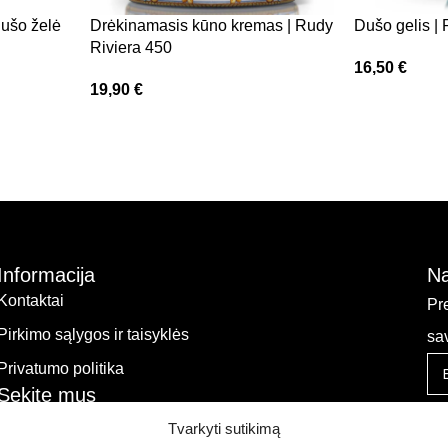
Dušo želė
Drėkinamasis kūno kremas | Rudy
Dušo gelis | 
Riviera 450
16,50
€
19,90
€
Informacija
Na
Kontaktai
Pr
Pirkimo sąlygos ir taisyklės
sa
Privatumo politika
Sekite mus
Tvarkyti sutikimą