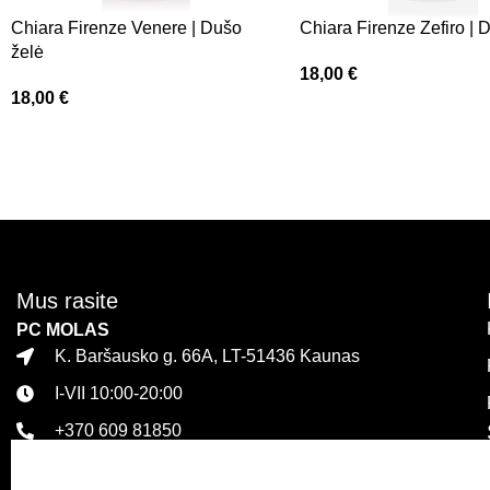
Chiara Firenze Venere | Dušo
Chiara Firenze Zefiro | 
želė
18,00
€
18,00
€
Mus rasite
PC MOLAS
K. Baršausko g. 66A, LT-51436 Kaunas
I-VII 10:00-20:00
+370 609 81850
PLC MEGA
Islandijos pl. 32, LT-47446 Kaunas