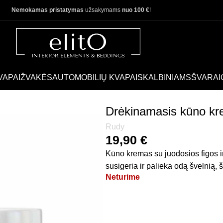
Nemokamas pristatymas
užsakymams
nuo 100 €
!
VAPAI
ŽVAKĖS
AUTOMOBILIŲ KVAPAI
SKALBINIAMS
ŠVARAI
 Amalfi 450 ml.
Drėkinamasis kūno kr
Rudy
19,90
€
Kūno kremas su juodosios figos ir
susigeria ir palieka odą švelnią, 
Neturime