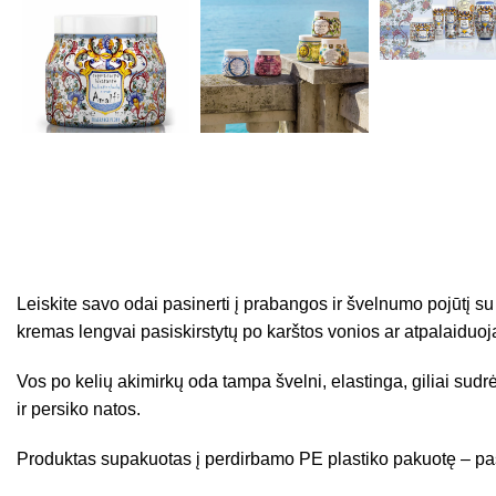
Leiskite savo odai pasinerti į prabangos ir švelnumo pojūtį su
kremas lengvai pasiskirstytų po karštos vonios ar atpalaiduoja
Vos po kelių akimirkų oda tampa švelni, elastinga, giliai sudrė
ir persiko natos.
Produktas supakuotas į perdirbamo PE plastiko pakuotę – pasir