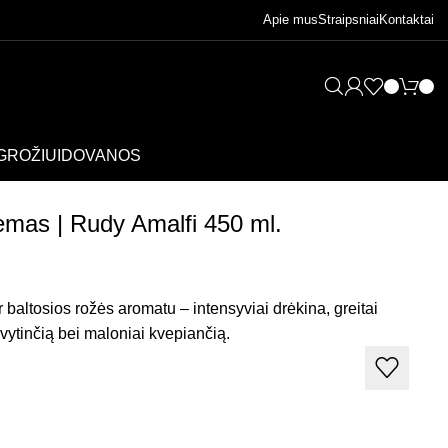
Apie mus
Straipsniai
Kontaktai
GROŽIUI
DOVANOS
emas | Rudy Amalfi 450 ml.
 baltosios rožės aromatu – intensyviai drėkina, greitai
švytinčią bei maloniai kvepiančią.