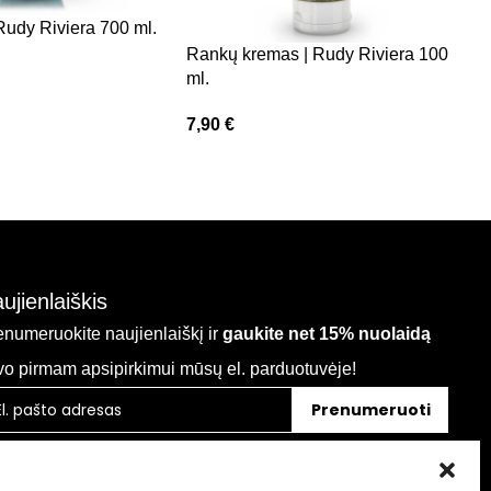
Rudy Riviera 700 ml.
Rankų kremas | Rudy Riviera 100
R
ml.
G
7,90
€
7
ujienlaiškis
enumeruokite naujienlaiškį ir
gaukite net 15% nuolaidą
vo pirmam apsipirkimui mūsų el. parduotuvėje!
Prenumeruoti