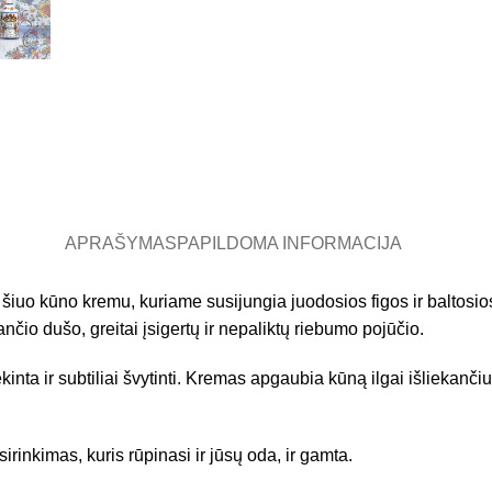
APRAŠYMAS
PAPILDOMA INFORMACIJA
 šiuo kūno kremu, kuriame susijungia juodosios figos ir baltosio
nčio dušo, greitai įsigertų ir nepaliktų riebumo pojūčio.
kinta ir subtiliai švytinti. Kremas apgaubia kūną ilgai išliekanči
inkimas, kuris rūpinasi ir jūsų oda, ir gamta.