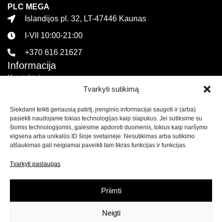
PLC MEGA
Islandijos pl. 32, LT-47446 Kaunas
I-VII 10:00-21:00
+370 616 21627
Informacija
Kontaktai
Tvarkyti sutikimą
Pirkimo sąlygos ir taisyklės
Siekdami teikti geriausią patirtį, įrenginio informacijai saugoti ir (arba)
Privatumo politika
pasiekti naudojame tokias technologijas kaip slapukus. Jei sutiksime su
Sekite mus
šiomis technologijomis, galėsime apdoroti duomenis, tokius kaip naršymo
elgsena arba unikalūs ID šioje svetainėje. Nesutikimas arba sutikimo
atšaukimas gali neigiamai paveikti tam tikras funkcijas ir funkcijas.
Naujienlaiškis
Tvarkyti paslaugas
Prenumeruokite naujienlaiškį ir
gaukite net 15% nuolaidą
savo pirmam apsipirkimui mūsų el. parduotuvėje!
Priimti
Neigti