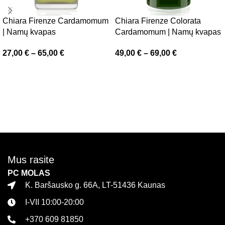
Chiara Firenze Cardamomum
Chiara Firenze Colorata
| Namų kvapas
Cardamomum | Namų kvapas
27,00
€
–
65,00
€
49,00
€
–
69,00
€
Pasirinkti savybes
Pasirinkti savybes
Mus rasite
PC MOLAS
K. Baršausko g. 66A, LT-51436 Kaunas
I-VII 10:00-20:00
+370 609 81850