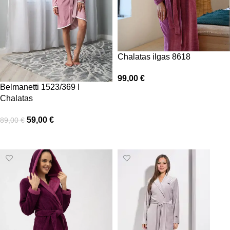
Chalatas ilgas 8618
99,00
€
Belmanetti 1523/369 I
Pasirinkti savybes
Chalatas
59,00
€
89,00
€
Pasirinkti savybes