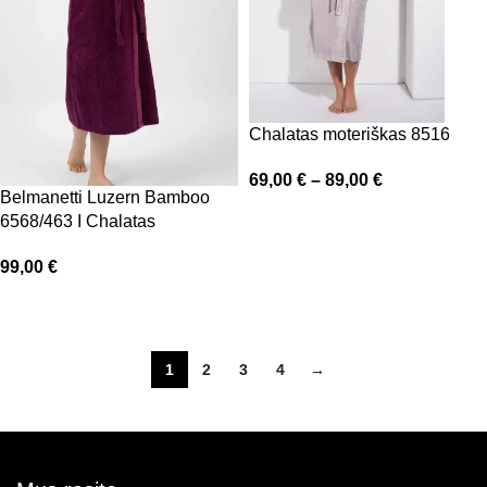
Chalatas moteriškas 8516
69,00
€
–
89,00
€
Belmanetti Luzern Bamboo
Pasirinkti savybes
6568/463 I Chalatas
99,00
€
Pasirinkti savybes
1
2
3
4
→