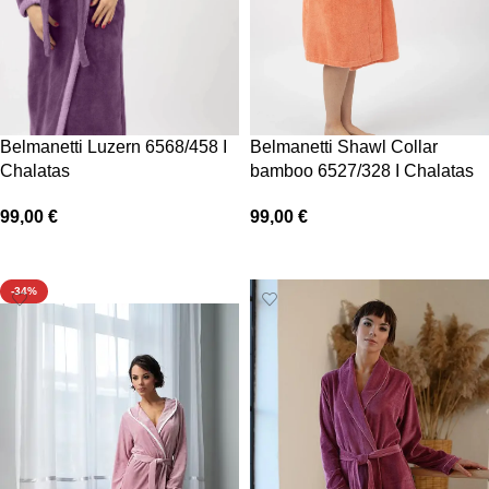
Belmanetti Shawl Collar
Belmanetti Luzern 6568/458 I
bamboo 6527/328 I Chalatas
Chalatas
99,00
€
99,00
€
Pasirinkti savybes
Pasirinkti savybes
-34%