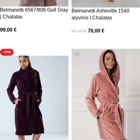
Belmanetti 6567/806 Gull Gray
Belmanetti Asheville 1540
| Chalatas
alyvinis I Chalatas
99,00
€
76,00
€
95,00
€
Pasirinkti savybes
Pasirinkti savybes
-20%