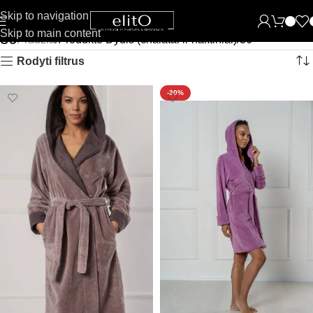
Skip to navigation
Skip to main content
36
Pradžia
Produkto Dydis (chalatai ir naktiniai)
36
Rodyti filtrus
-20%