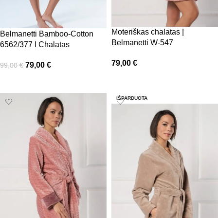
Moteriškas chalatas |
Belmanetti Bamboo-Cotton
Belmanetti W-547
6562/377 I Chalatas
79,00
€
79,00
€
99,00
€
Pasirinkti savybes
Pasirinkti savybes
IŠPARDUOTA