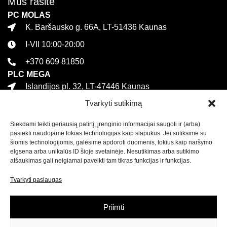
Mus rasite
PC MOLAS
K. Baršausko g. 66A, LT-51436 Kaunas
I-VII 10:00-20:00
+370 609 81850
PLC MEGA
Islandijos pl. 32, LT-47446 Kaunas
Tvarkyti sutikimą
I-VII 10:00-21:00
+370 616 21627
Siekdami teikti geriausią patirtį, įrenginio informacijai saugoti ir (arba)
Informacija
pasiekti naudojame tokias technologijas kaip slapukus. Jei sutiksime su
šiomis technologijomis, galėsime apdoroti duomenis, tokius kaip naršymo
Kontaktai
elgsena arba unikalūs ID šioje svetainėje. Nesutikimas arba sutikimo
atšaukimas gali neigiamai paveikti tam tikras funkcijas ir funkcijas.
Pirkimo sąlygos ir taisyklės
Tvarkyti paslaugas
Privatumo politika
Sekite mus
Priimti