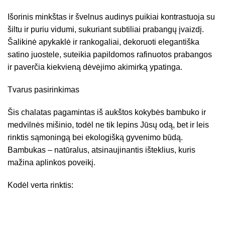
Išorinis minkštas ir švelnus audinys puikiai kontrastuoja su
šiltu ir puriu vidumi, sukuriant subtiliai prabangų įvaizdį.
Šalikinė apykaklė ir rankogaliai, dekoruoti elegantiška
satino juostele, suteikia papildomos rafinuotos prabangos
ir paverčia kiekvieną dėvėjimo akimirką ypatinga.
Tvarus pasirinkimas
Šis chalatas pagamintas iš aukštos kokybės bambuko ir
medvilnės mišinio, todėl ne tik lepins Jūsų odą, bet ir leis
rinktis sąmoningą bei ekologišką gyvenimo būdą.
Bambukas – natūralus, atsinaujinantis išteklius, kuris
mažina aplinkos poveikį.
Kodėl verta rinktis: