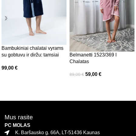
Bambukiniai chalatai vyrams
su gobtuvu ir diržu: tamsiai
Belmanetti 1523/369 I
mėlynas Luzern, Belmanetti
Chalatas
99,00
€
59,00
€
89,00
€
Pasirinkti savybes
Pasirinkti savybes
Mus rasite
PC MOLAS
K. Baršausko g. 66A, LT-51436 Kaunas