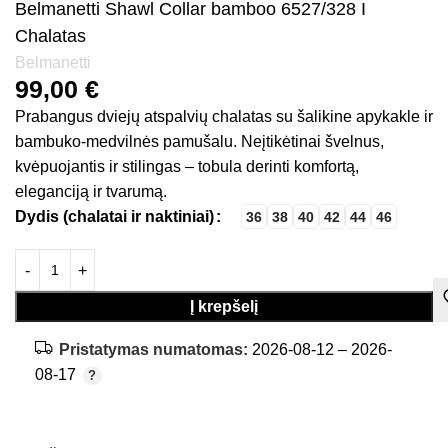
Belmanetti Shawl Collar bamboo 6527/328 I
Chalatas
Belmanetti
99,00
€
Prabangus dviejų atspalvių chalatas su šalikine apykakle ir
bambuko-medvilnės pamušalu. Neįtikėtinai švelnus,
kvėpuojantis ir stilingas – tobula derinti komfortą,
eleganciją ir tvarumą.
Dydis (chalatai ir naktiniai)
36
38
40
42
44
46
Į krepšelį
Pristatymas numatomas:
2026-08-12 – 2026-
08-17