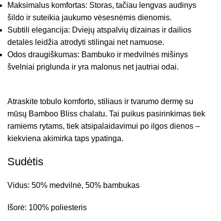
Maksimalus komfortas: Storas, tačiau lengvas audinys
šildo ir suteikia jaukumo vėsesnėmis dienomis.
Subtili elegancija: Dviejų atspalvių dizainas ir dailios
detalės leidžia atrodyti stilingai net namuose.
Odos draugiškumas: Bambuko ir medvilnės mišinys
švelniai priglunda ir yra malonus net jautriai odai.
Atraskite tobulo komforto, stiliaus ir tvarumo dermę su
mūsų Bamboo Bliss chalatu. Tai puikus pasirinkimas tiek
ramiems rytams, tiek atsipalaidavimui po ilgos dienos –
kiekviena akimirka taps ypatinga.
Sudėtis
Vidus: 50% medvilnė, 50% bambukas
Išorė: 100% poliesteris