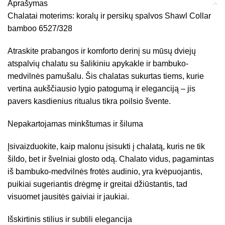
Aprašymas
Chalatai moterims: koralų ir persikų spalvos Shawl Collar
bamboo 6527/328
Atraskite prabangos ir komforto derinį su mūsų dviejų
atspalvių chalatu su šalikiniu apykakle ir bambuko-
medvilnės pamušalu. Šis chalatas sukurtas tiems, kurie
vertina aukščiausio lygio patogumą ir eleganciją – jis
pavers kasdienius ritualus tikra poilsio švente.
Nepakartojamas minkštumas ir šiluma
Įsivaizduokite, kaip malonu įsisukti į chalatą, kuris ne tik
šildo, bet ir švelniai glosto odą. Chalato vidus, pagamintas
iš bambuko-medvilnės frotės audinio, yra kvėpuojantis,
puikiai sugeriantis drėgmę ir greitai džiūstantis, tad
visuomet jausitės gaiviai ir jaukiai.
Išskirtinis stilius ir subtili elegancija