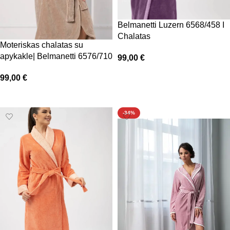
Belmanetti Luzern 6568/458 I
Chalatas
Moteriskas chalatas su
apykakle| Belmanetti 6576/710
99,00
€
Pasirinkti savybes
99,00
€
Pasirinkti savybes
-34%