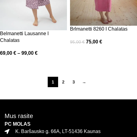
Brlmanetti 8260 I Chalatas
Belmanetti Lausanne I
Chalatas
75,00
€
95,00
€
Pasirinkti savybes
69,00
€
–
99,00
€
Pasirinkti savybes
1
2
3
→
Mus rasite
PC MOLAS
K. Baršausko g. 66A, LT-51436 Kaunas