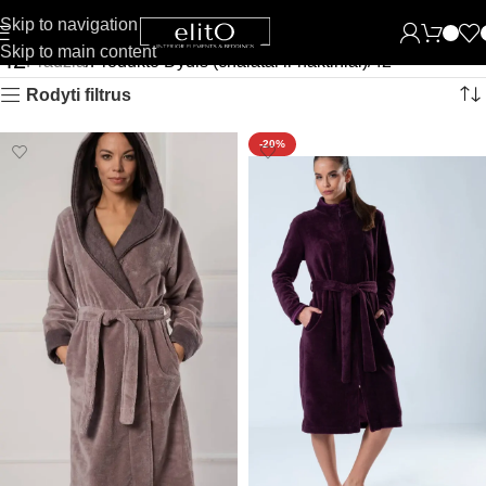
Skip to navigation
Skip to main content
42
Pradžia
Produkto Dydis (chalatai ir naktiniai)
42
Rodyti filtrus
-20%