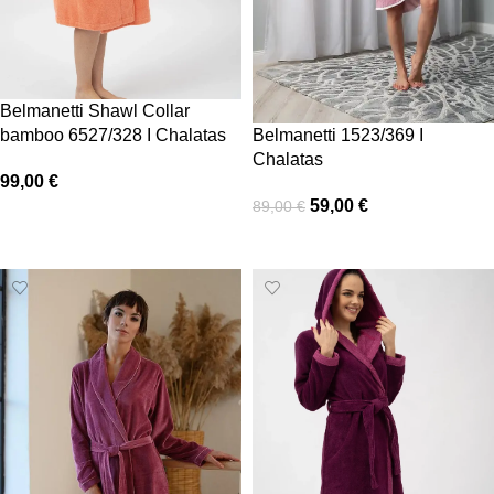
Belmanetti Shawl Collar
bamboo 6527/328 I Chalatas
Belmanetti 1523/369 I
Chalatas
99,00
€
59,00
€
89,00
€
Pasirinkti savybes
Pasirinkti savybes