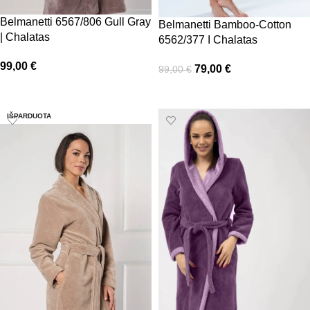
Belmanetti 6567/806 Gull Gray
Belmanetti Bamboo-Cotton
| Chalatas
6562/377 I Chalatas
99,00
€
79,00
€
99,00
€
Pasirinkti savybes
Pasirinkti savybes
IŠPARDUOTA