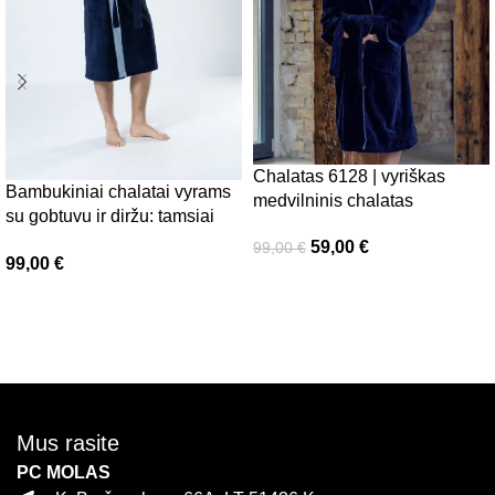
Chalatas 6128 | vyriškas
Bambukiniai chalatai vyrams
medvilninis chalatas
su gobtuvu ir diržu: tamsiai
mėlynas Luzern, Belmanetti
59,00
€
99,00
€
99,00
€
Pasirinkti savybes
Pasirinkti savybes
Mus rasite
PC MOLAS