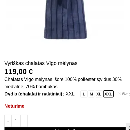
Vyriškas chalatas Vigo mėlynas
119,00
€
Chalatas Vigo mėlynas išorė 100% poliesteris;vidus 30%
medvilnė, 70% bambukas
Dydis (chalatai ir naktiniai)
XXL
L
M
XL
XXL
Išval
Neturime