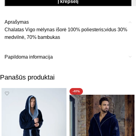
Į krepšelį
Aprašymas
Chalatas Vigo mėlynas išorė 100% poliesteris;vidus 30%
medvilnė, 70% bambukas
Papildoma informacija
Panašūs produktai
-40%